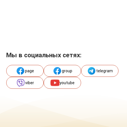
Мы в социальных сетях:
page
group
telegram
viber
youtube