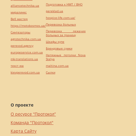
Подготовка к НМТ / ВНО
alliancetechnika.ua
pereklad.ua
миралинкс
hospice-life.com.ua/
Веб мастер
Перевозка больных
https://motokosmos.ua/
Перевозка лежачих
Синтезаторы
больных за границу
agrotechnika.com.ua
Шкафы купе
perevod.agency
Брендовые сумки
europeservice.com.ua
Натяжные потолки Nova
mk-translations.ua
Stelya
текст юа
maltina.com.ua
kievperevod.com.ua
Cылки
О проекте
О ресурсе “Протокол”
Команда "Протокол"
Карта Сайту