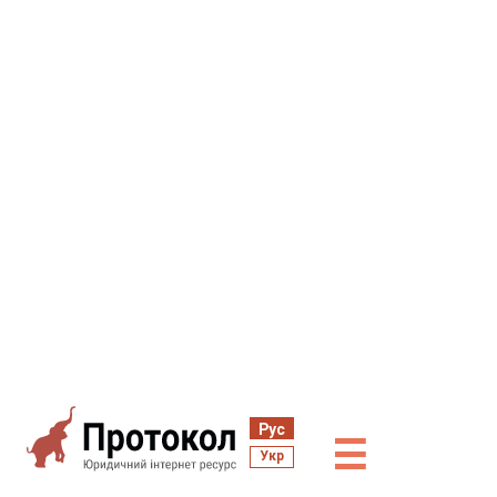
Рус
☰
Укр