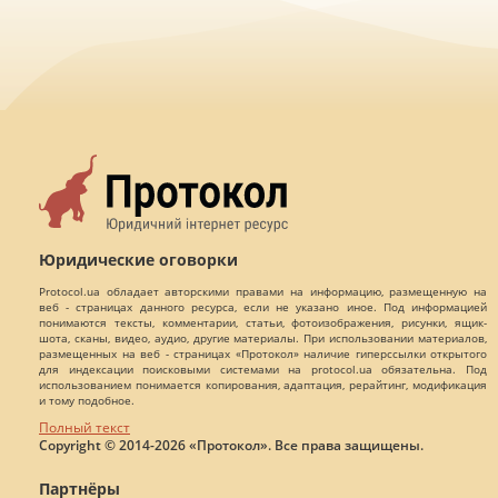
Юридические оговорки
Protocol.ua обладает авторскими правами на информацию, размещенную на
веб - страницах данного ресурса, если не указано иное. Под информацией
понимаются тексты, комментарии, статьи, фотоизображения, рисунки, ящик-
шота, сканы, видео, аудио, другие материалы. При использовании материалов,
размещенных на веб - страницах «Протокол» наличие гиперссылки открытого
для индексации поисковыми системами на protocol.ua обязательна. Под
использованием понимается копирования, адаптация, рерайтинг, модификация
и тому подобное.
Полный текст
Copyright © 2014-2026 «Протокол». Все права защищены.
Партнёры