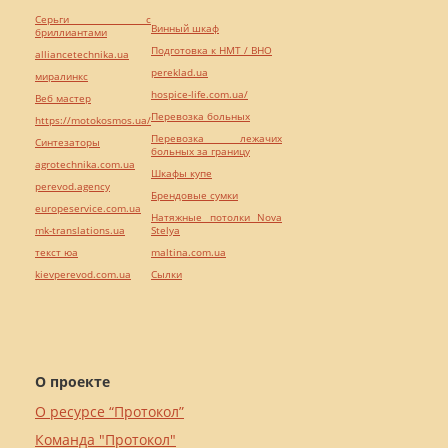
Серьги с
Винный шкаф
бриллиантами
Подготовка к НМТ / ВНО
alliancetechnika.ua
pereklad.ua
миралинкс
hospice-life.com.ua/
Веб мастер
Перевозка больных
https://motokosmos.ua/
Перевозка лежачих
Синтезаторы
больных за границу
agrotechnika.com.ua
Шкафы купе
perevod.agency
Брендовые сумки
europeservice.com.ua
Натяжные потолки Nova
mk-translations.ua
Stelya
текст юа
maltina.com.ua
kievperevod.com.ua
Cылки
О проекте
О ресурсе “Протокол”
Команда "Протокол"