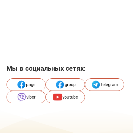
Мы в социальных сетях:
page
group
telegram
viber
youtube