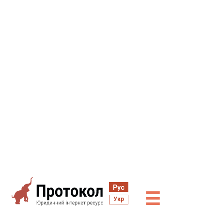
Рус
☰
Укр