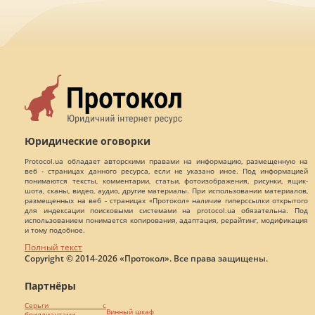
Юридические оговорки
Protocol.ua обладает авторскими правами на информацию, размещенную на
веб - страницах данного ресурса, если не указано иное. Под информацией
понимаются тексты, комментарии, статьи, фотоизображения, рисунки, ящик-
шота, сканы, видео, аудио, другие материалы. При использовании материалов,
размещенных на веб - страницах «Протокол» наличие гиперссылки открытого
для индексации поисковыми системами на protocol.ua обязательна. Под
использованием понимается копирования, адаптация, рерайтинг, модификация
и тому подобное.
Полный текст
Copyright © 2014-2026 «Протокол». Все права защищены.
Партнёры
Серьги с
Винный шкаф
бриллиантами