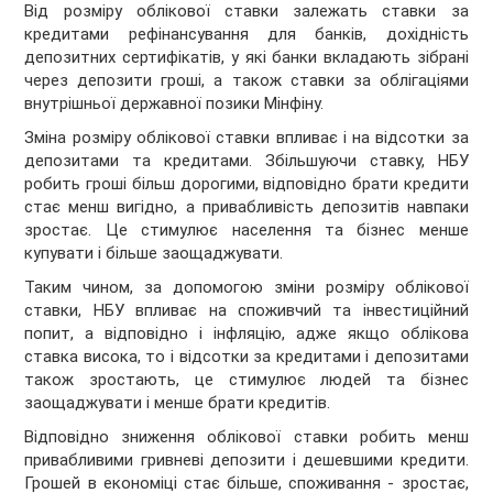
Від розміру облікової ставки залежать ставки за
кредитами рефінансування для банків, дохідність
депозитних сертифікатів, у які банки вкладають зібрані
через депозити гроші, а також ставки за облігаціями
внутрішньої державної позики Мінфіну.
Зміна розміру облікової ставки впливає і на відсотки за
депозитами та кредитами. Збільшуючи ставку, НБУ
робить гроші більш дорогими, відповідно брати кредити
стає менш вигідно, а привабливість депозитів навпаки
зростає. Це стимулює населення та бізнес менше
купувати і більше заощаджувати.
Таким чином, за допомогою зміни розміру облікової
ставки, НБУ впливає на споживчий та інвестиційний
попит, а відповідно і інфляцію, адже якщо облікова
ставка висока, то і відсотки за кредитами і депозитами
також зростають, це стимулює людей та бізнес
заощаджувати і менше брати кредитів.
Відповідно зниження облікової ставки робить менш
привабливими гривневі депозити і дешевшими кредити.
Грошей в економіці стає більше, споживання - зростає,