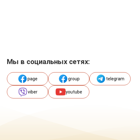
Мы в социальных сетях:
page
group
telegram
viber
youtube