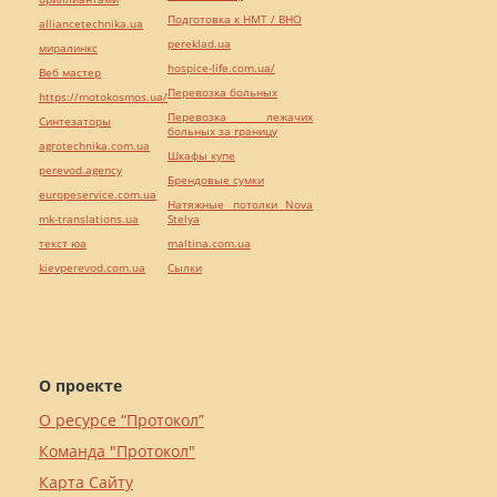
Подготовка к НМТ / ВНО
alliancetechnika.ua
pereklad.ua
миралинкс
hospice-life.com.ua/
Веб мастер
Перевозка больных
https://motokosmos.ua/
Перевозка лежачих
Синтезаторы
больных за границу
agrotechnika.com.ua
Шкафы купе
perevod.agency
Брендовые сумки
europeservice.com.ua
Натяжные потолки Nova
mk-translations.ua
Stelya
текст юа
maltina.com.ua
kievperevod.com.ua
Cылки
О проекте
О ресурсе “Протокол”
Команда "Протокол"
Карта Сайту