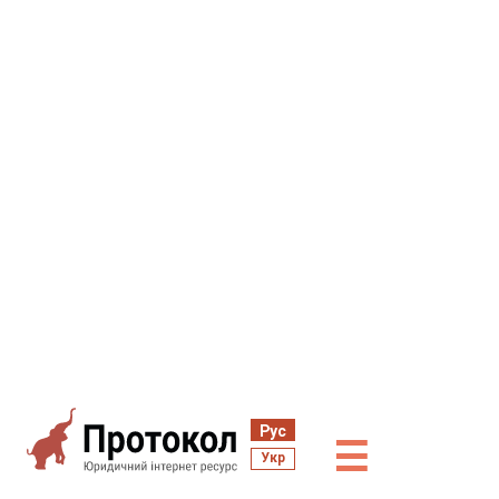
Рус
☰
Укр