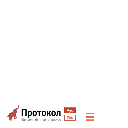
Рус
☰
Укр