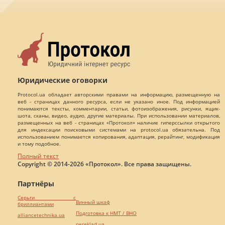
Юридические оговорки
Protocol.ua обладает авторскими правами на информацию, размещенную на
веб - страницах данного ресурса, если не указано иное. Под информацией
понимаются тексты, комментарии, статьи, фотоизображения, рисунки, ящик-
шота, сканы, видео, аудио, другие материалы. При использовании материалов,
размещенных на веб - страницах «Протокол» наличие гиперссылки открытого
для индексации поисковыми системами на protocol.ua обязательна. Под
использованием понимается копирования, адаптация, рерайтинг, модификация
и тому подобное.
Полный текст
Copyright © 2014-2026 «Протокол». Все права защищены.
Партнёры
Серьги с
Винный шкаф
бриллиантами
Подготовка к НМТ / ВНО
alliancetechnika.ua
pereklad.ua