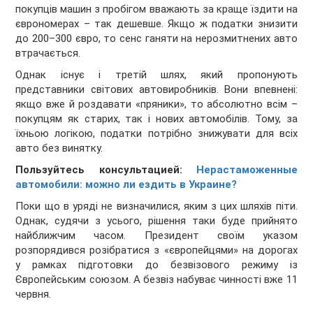
покупців машин з пробігом вважають за краще їздити на
єврономерах – так дешевше. Якщо ж податки знизити
до 200–300 євро, то сенс ганяти на нерозмитнених авто
втрачається.
Однак існує і третій шлях, який пропонують
представники світових автовиробників. Вони впевнені:
якщо вже й роздавати «пряники», то абсолютно всім –
покупцям як старих, так і нових автомобілів. Тому, за
їхньою логікою, податки потрібно знижувати для всіх
авто без винятку.
Пользуйтесь консультацией:
Нерастаможенные
автомобили: можно ли ездить в Украине?
Поки що в уряді не визначилися, яким з цих шляхів піти.
Однак, судячи з усього, рішення таки буде прийнято
найближчим часом. Президент своїм указом
розпорядився розібратися з «європейцями» на дорогах
у рамках підготовки до безвізового режиму із
Європейським союзом. А безвіз набуває чинності вже 11
червня.