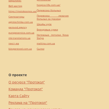
миралинкс
hospice-life.com.ua/
Веб мастер
Перевозка больных
https://motokosmos.ua/
Перевозка лежачих
Синтезаторы
больных за границу
agrotechnika.com.ua
Шкафы купе
perevod.agency
Брендовые сумки
europeservice.com.ua
Натяжные потолки Nova
mk-translations.ua
Stelya
текст юа
maltina.com.ua
kievperevod.com.ua
Cылки
О проекте
О ресурсе “Протокол”
Команда "Протокол"
Карта Сайту
Реклама на "Протокол"