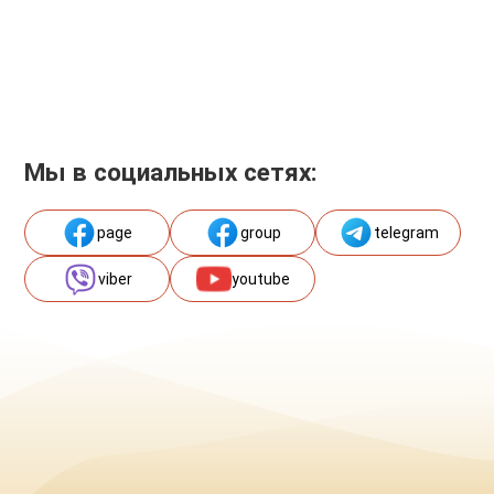
Мы в социальных сетях:
page
group
telegram
viber
youtube