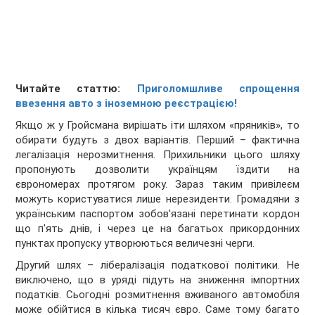
Читайте статтю:
Приголомшливе спрощення
ввезення авто з іноземною реєстрацією!
Якщо ж у Гройсмана вирішать іти шляхом «пряників», то
обирати будуть з двох варіантів. Перший – фактична
легалізація нерозмитнення. Прихильники цього шляху
пропонують дозволити українцям їздити на
єврономерах протягом року. Зараз таким привілеєм
можуть користуватися лише нерезиденти. Громадяни з
українським паспортом зобов'язані перетинати кордон
що п'ять днів, і через це на багатьох прикордонних
пунктах пропуску утворюються величезні черги.
Другий шлях – лібералізація податкової політики. Не
виключено, що в уряді підуть на зниження імпортних
податків. Сьогодні розмитнення вживаного автомобіля
може обійтися в кілька тисяч євро. Саме тому багато