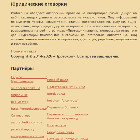
Юридические оговорки
Protocol.ua обладает авторскими правами на информацию, размещенную на
веб - страницах данного ресурса, если не указано иное. Под информацией
понимаются тексты, комментарии, статьи, фотоизображения, рисунки, ящик-
шота, сканы, видео, аудио, другие материалы. При использовании материалов,
размещенных на веб - страницах «Протокол» наличие гиперссылки открытого
для индексации поисковыми системами на protocol.ua обязательна. Под
использованием понимается копирования, адаптация, рерайтинг, модификация
и тому подобное.
Полный текст
Copyright © 2014-2026 «Протокол». Все права защищены.
Партнёры
Серьги с
Винный шкаф
бриллиантами
Подготовка к НМТ / ВНО
alliancetechnika.ua
pereklad.ua
миралинкс
hospice-life.com.ua/
Веб мастер
Перевозка больных
https://motokosmos.ua/
Перевозка лежачих
Синтезаторы
больных за границу
agrotechnika.com.ua
Шкафы купе
perevod.agency
Брендовые сумки
europeservice.com.ua
Натяжные потолки Nova