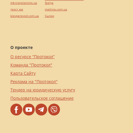
mk-translations.ua
Stelya
текст юа
maltina.com.ua
kievperevod.com.ua
Cылки
О проекте
О ресурсе “Протокол”
Команда "Протокол"
Карта Сайту
Реклама на "Протокол"
Тендер на юридическую услугу
Пользовательское соглашение