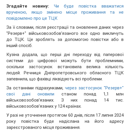
Згадайте новину:
Чи буде повістка вважатися
врученою, якщо змінено місце проживання та не
повідомлено про це ТЦК
За її словами, після реєстрації та оновлення даних через
"Резерв+" військовозобов'язаного все одно викличуть
до ТЦК. Це зроблять за допомогою повістки або в
інший спосіб.
Кузіна додала, що перші дні переходу від паперової
системи до цифрової можуть бути проблемними,
оскільки застосунок встановила велика кількість
людей. Речниця Дніпропетровського обласного ТЦК
запевнила, що фахівці ліквідують всі проблеми.
За останніми підрахунками,
через застосунок "Резерв+"
свої дані оновили
станом понад 1,1 млн
військовозобов’язаних. З них понад 14 тис.
військовозобов’язаних у 124 країнах.
У разі не уточнення протягом 60 днів, після 17 липня 2024
року повістка буде надіслана на його адресу
зареєстрованого місця проживання.