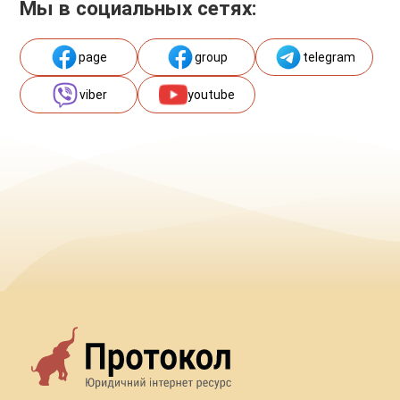
Мы в социальных сетях:
page
group
telegram
viber
youtube