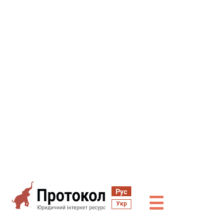
Рус
☰
Укр