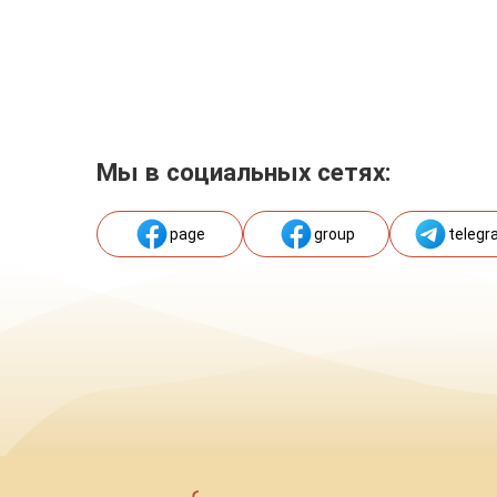
Мы в социальных сетях:
page
group
telegr