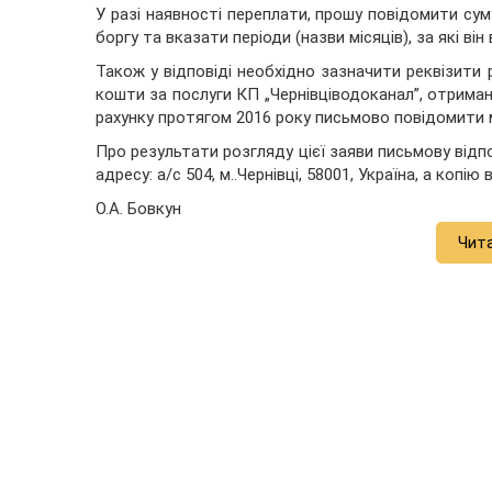
У разі наявності переплати, прошу повідомити сум
боргу та вказати періоди (назви місяців), за які він 
Також у відповіді необхідно зазначити реквізити 
кошти за послуги КП „Чернівціводоканал”, отриман
рахунку протягом 2016 року письмово повідомити м
Про результати розгляду цієї заяви письмову відп
адресу: а/с 504, м.
.
Чернівці, 58001, Україна, а копію
О.А. Бовкун
Чит