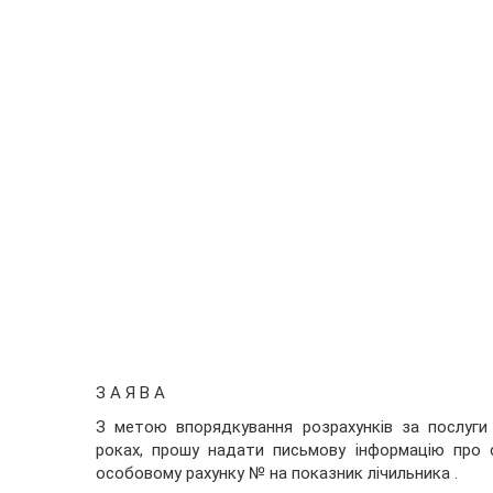
З А Я В А
З метою
впорядкування
розрахунків за послуги
роках, прошу надати письмову інформацію про с
особовому рахунку № на показник лічильника .