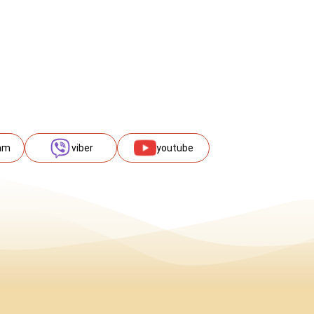
am
viber
youtube