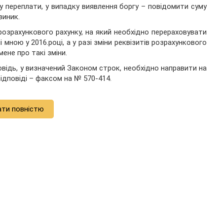
у переплати, у випадку виявлення боргу – повідомити суму
виник.
розрахункового рахунку, на який необхідно перераховувати
і мною у 2016
.
році, а у разі зміни реквізитів розрахункового
ене про такі зміни.
овідь, у визначений Законом строк, необхідно направити на
 відповіді – факсом на № 570-414.
ати повністю