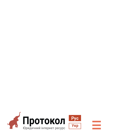
Рус
☰
Укр