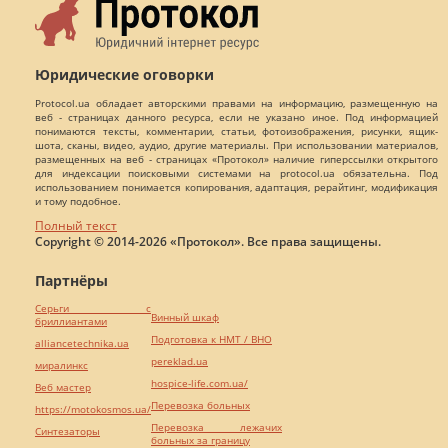
Юридические оговорки
Protocol.ua обладает авторскими правами на информацию, размещенную на
веб - страницах данного ресурса, если не указано иное. Под информацией
понимаются тексты, комментарии, статьи, фотоизображения, рисунки, ящик-
шота, сканы, видео, аудио, другие материалы. При использовании материалов,
размещенных на веб - страницах «Протокол» наличие гиперссылки открытого
для индексации поисковыми системами на protocol.ua обязательна. Под
использованием понимается копирования, адаптация, рерайтинг, модификация
и тому подобное.
Полный текст
Copyright © 2014-2026 «Протокол». Все права защищены.
Партнёры
Серьги с
Винный шкаф
бриллиантами
Подготовка к НМТ / ВНО
alliancetechnika.ua
pereklad.ua
миралинкс
hospice-life.com.ua/
Веб мастер
Перевозка больных
https://motokosmos.ua/
Перевозка лежачих
Синтезаторы
больных за границу