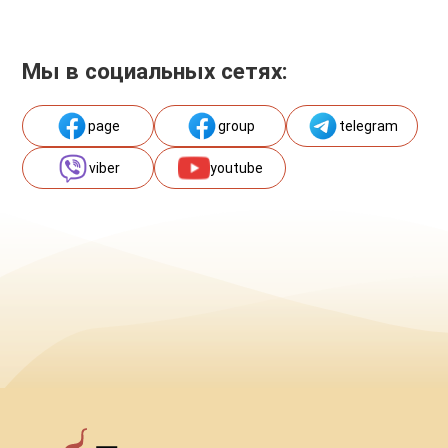
Мы в социальных сетях:
page
group
telegram
viber
youtube