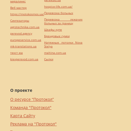
миралинкс
hospice-life.com.ua/
Веб мастер
Перевозка больных
https://motokosmos.ua/
Перевозка лежачих
Синтезаторы
больных за границу
agrotechnika.com.ua
Шкафы купе
perevod.agency
Брендовые сумки
europeservice.com.ua
Натяжные потолки Nova
mk-translations.ua
Stelya
текст юа
maltina.com.ua
kievperevod.com.ua
Cылки
О проекте
О ресурсе “Протокол”
Команда "Протокол"
Карта Сайту
Реклама на "Протокол"