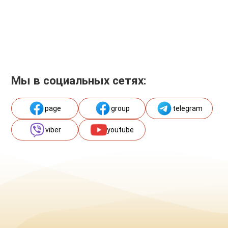
Мы в социальных сетях:
page
group
telegram
viber
youtube