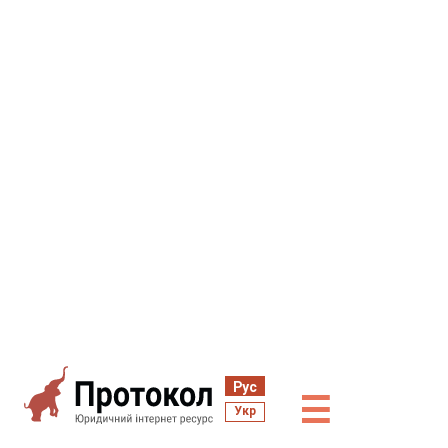
Рус
☰
Укр