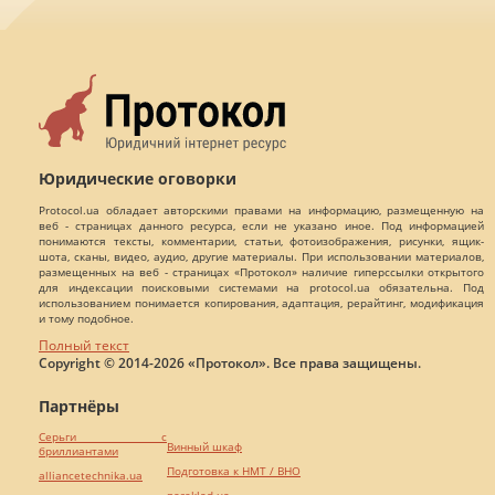
Юридические оговорки
Protocol.ua обладает авторскими правами на информацию, размещенную на
веб - страницах данного ресурса, если не указано иное. Под информацией
понимаются тексты, комментарии, статьи, фотоизображения, рисунки, ящик-
шота, сканы, видео, аудио, другие материалы. При использовании материалов,
размещенных на веб - страницах «Протокол» наличие гиперссылки открытого
для индексации поисковыми системами на protocol.ua обязательна. Под
использованием понимается копирования, адаптация, рерайтинг, модификация
и тому подобное.
Полный текст
Copyright © 2014-2026 «Протокол». Все права защищены.
Партнёры
Серьги с
Винный шкаф
бриллиантами
Подготовка к НМТ / ВНО
alliancetechnika.ua
pereklad.ua