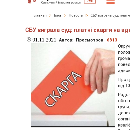
☰
Укр
Главная
Блог
Новости
СБУ виграла суд: плат
СБУ виграла суд: платні скарги на а
01.11.2021
Автор:
Просмотров :
6813
Окру
поло
грома
повед
адвок
Про ц
від 1
Радо
обгов
груп
допо
орган
квалі