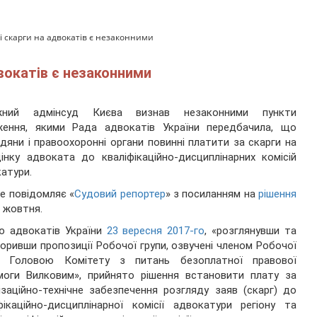
ні скарги на адвокатів є незаконними
двокатів є незаконними
жний адмінсуд Києва визнав незаконними пункти
ження, якими Рада адвокатів України передбачила, що
дяни і правоохоронні органи повинні платити за скарги на
інку адвоката до кваліфікаційно-дисциплінарних комісій
атури.
е повідомляє «
Судовий репортер
» з посиланням на
рішення
0 жовтня.
ю адвокатів України
23 вересня 2017-го
, «розглянувши та
оривши пропозиції Робочої групи, озвучені членом Робочої
и, Головою Комітету з питань безоплатної правової
моги Вилковим», прийнято рішення встановити плату за
ізаційно-технічне забезпечення розгляду заяв (скарг) до
фікаційно-дисциплінарної комісії адвокатури регіону та