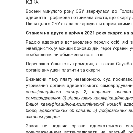
КДКА.
Восени минулого року СБУ звернулася до Голов
адвоката Трофімова і отримала листа, що скаргу 
Після цього СБУ стала оскаржувати норми, якими 
Станом на друге півріччя 2021 року скарга на 
Радою адвокатів встановлено перелік осіб, які з
інвалідністю, учасники бойових дій, герої України,
позбавлення чи обмеження волі та ін.
Переважна більшість громадян, а також Служба 
органів вимушені платити за скарги.
Визнаючи таку плату незаконною, суд посилавс
утримання органів адвокатського самоврядуван
кваліфікаційного іспиту; 2) щорічних внескі
самоврядування; 3) відрахувань кваліфікаційно-дис
Вищої кваліфікаційно-дисциплінарної комісії адв
бюро, адвокатських об`єднань; 5) добровільних вн
законом джерел.
Закон не наділяє органи адвокатського сам
повноваженнями встановлювати на власний роз