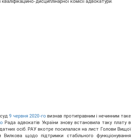
 кваліфікаційно-дисциплінарної комісії адвокатури.
нсуд
9 червня 2020-го
визнав протиправним і нечинним таке
го
Рада адвокатів України знову встановила таку плату в
датних осіб. РАУ вкотре посилалася на лист Голови Вищої
ури Вилкова щодо підтримки стабільного функціонування