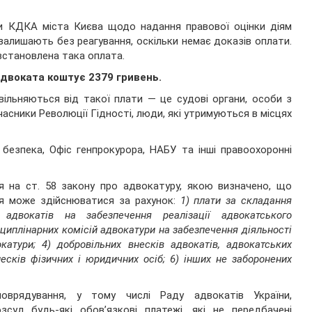
и КДКА міста Києва щодо надання правової оцінки діям
залишають без реагування, оскільки немає доказів оплати.
встановлена така оплата.
адвоката коштує 2379 гривень.
вільняються від такої плати — це судові органи, особи з
 учасники Революції Гідності, люди, які утримуються в місцях
безпека, Офіс генпрокурора, НАБУ та інші правоохоронні
я на ст. 58 закону про адвокатуру, якою визначено, що
ня може здійснюватися за рахунок:
1) плати за складання
в адвокатів на забезпечення реалізації адвокатського
циплінарних комісій адвокатури на забезпечення діяльності
окатури; 4) добровільних внесків адвокатів, адвокатських
есків фізичних і юридичних осіб; 6) інших не заборонених
оврядування, у тому числі Раду адвокатів України,
суд будь-які обов’язкові платежі, які не передбачені