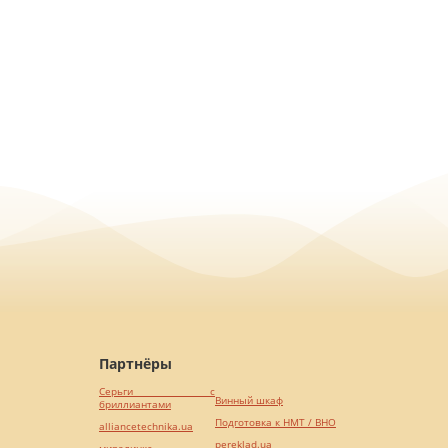
Партнёры
Серьги с
Винный шкаф
бриллиантами
Подготовка к НМТ / ВНО
alliancetechnika.ua
pereklad.ua
миралинкс