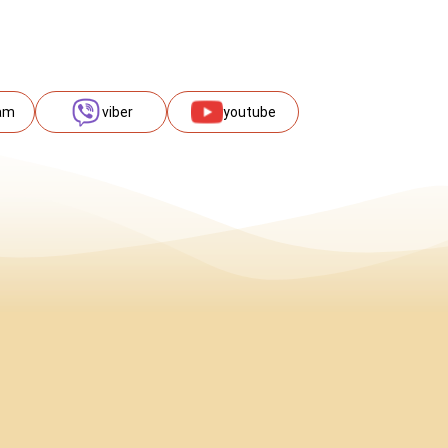
am
viber
youtube