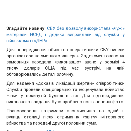
Згадайте новину:
СБУ без дозволу використала «чужі»
матеріали НСРД і дядька виправдали від служби у
військкоматі «ДНР»
Для попередження вбивства оперативники СБУ вивели
організатора на умовного «кілера». Задокументовано як
замовниця передала «виконавцю» аванс у розмірі 4
тисяч доларів США під час зустрічі, на якій
обговорювались деталі злочину.
Для надання «доказів ліквідації жертви» співробітники
Служби провели спецоперацію та інсценували вбивство
жінки у покинутій будівлі в лісі. Для підтвердження
виконаного завдання було зроблено постановочні фото.
Правоохоронці затримали зловмисницю на одній з
вулиць столиці після отримання «звіту» імітованого
вбивства та передачі другої половини суми.