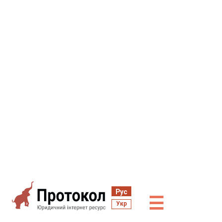
Рус
☰
Укр