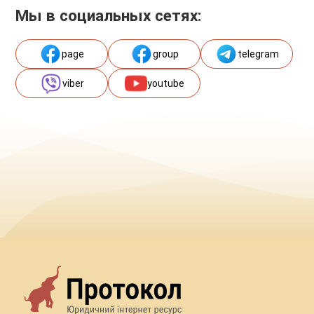
Мы в социальных сетях:
page
group
telegram
viber
youtube