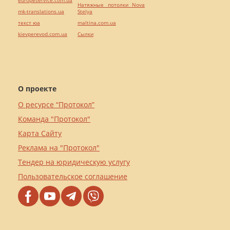
Натяжные потолки Nova
mk-translations.ua
Stelya
текст юа
maltina.com.ua
kievperevod.com.ua
Cылки
О проекте
О ресурсе “Протокол”
Команда "Протокол"
Карта Сайту
Реклама на "Протокол"
Тендер на юридическую услугу
Пользовательское соглашение