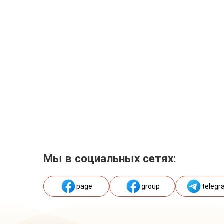
Мы в социальных сетях:
page
group
telegr