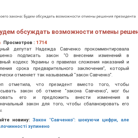
воего закона: Будем обсуждать возможности отмены решения президента
: Будем обсуждать возможности отмены реше
а
Просмотров :
1714
дный депутат Надежда Савченко прокомментировала
шенко подписать закон "О внесении изменений в
овный кодекс Украины о правилах сложения наказаний и
сления срока предварительного заключения", который
чески отменяет так называемый "закон Савченко".
еп отметила, что президент вместо того, чтобы
исывать закон об отмене "закона Савченко", мог бы
ровать его и предложить внести изменения в
оначальный закон для того, чтобы сбалансировать его
.
айте новину:
Закон "Савченко": шокуючи цифри, але
злочинності зупинено