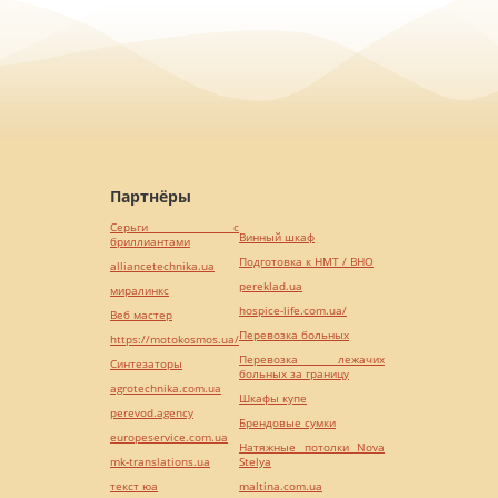
Партнёры
Серьги с
Винный шкаф
бриллиантами
Подготовка к НМТ / ВНО
alliancetechnika.ua
pereklad.ua
миралинкс
hospice-life.com.ua/
Веб мастер
Перевозка больных
https://motokosmos.ua/
Перевозка лежачих
Синтезаторы
больных за границу
agrotechnika.com.ua
Шкафы купе
perevod.agency
Брендовые сумки
europeservice.com.ua
Натяжные потолки Nova
mk-translations.ua
Stelya
текст юа
maltina.com.ua