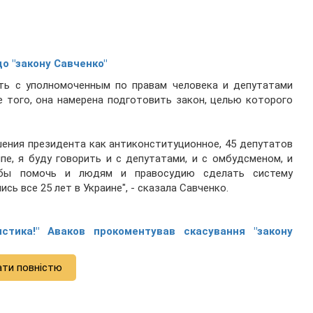
до "закону Савченко"
ать с уполномоченным по правам человека и депутатами
 того, она намерена подготовить закон, целью которого
ения президента как антиконституционное, 45 депутатов
пе, я буду говорить и с депутатами, и с омбудсменом, и
 бы помочь и людям и правосудию сделать систему
сь все 25 лет в Украине", - сказала Савченко.
истика!" Аваков прокоментував скасування "закону
ати повністю