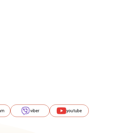
am
viber
youtube