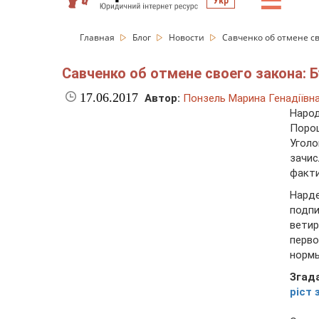
☰
Укр
Главная
Блог
Новости
Савченко об отмене с
Савченко об отмене своего закона
17.06.2017
Автор:
Понзель Марина Генадіївн
Наро
Поро
Угол
зачи
факти
Нард
подп
вети
перв
нормы
Згад
ріст 