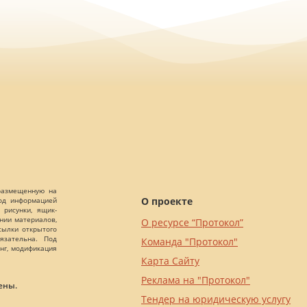
 размещенную на
О проекте
Под информацией
 рисунки, ящик-
ании материалов,
О ресурсе “Протокол”
сылки открытого
язательна. Под
Команда "Протокол"
нг, модификация
Карта Сайту
Реклама на "Протокол"
ены.
Тендер на юридическую услугу