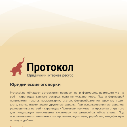
Юридические оговорки
Protocol.ua обладает авторскими правами на информацию, размещенную на
веб - страницах данного ресурса, если не указано иное. Под информацией
понимаются тексты, комментарии, статьи, фотоизображения, рисунки, ящик-
шота, сканы, видео, аудио, другие материалы. При использовании материалов,
размещенных на веб - страницах «Протокол» наличие гиперссылки открытого
для индексации поисковыми системами на protocol.ua обязательна. Под
использованием понимается копирования, адаптация, рерайтинг, модификация
и тому подобное.