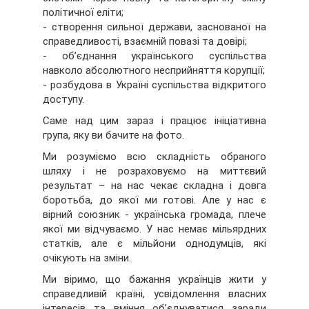
політичної еліти;
- створення сильної держави, заснованої на
справедливості, взаємній повазі та довірі;
- об’єднання українського суспільства
навколо абсолютного несприйняття корупції;
- розбудова в Україні суспільства відкритого
доступу.
Саме над цим зараз і працює ініціативна
група, яку ви бачите на фото.
Ми розуміємо всю складність обраного
шляху і не розраховуємо на миттєвий
результат – на нас чекає складна і довга
боротьба, до якої ми готові. Але у нас є
вірний союзник - українська громада, плече
якої ми відчуваємо. У нас немає мільярдних
статків, але є мільйони однодумців, які
очікують на зміни.
Ми віримо, що бажання українців жити у
справедливій країні, усвідомлення власних
інтересів та вміння об’єднуватися заради