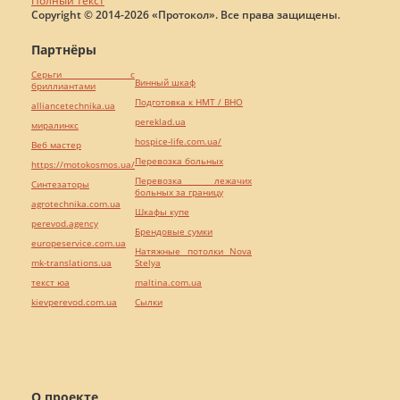
Полный текст
Copyright © 2014-2026 «Протокол». Все права защищены.
Партнёры
Серьги с
Винный шкаф
бриллиантами
Подготовка к НМТ / ВНО
alliancetechnika.ua
pereklad.ua
миралинкс
hospice-life.com.ua/
Веб мастер
Перевозка больных
https://motokosmos.ua/
Перевозка лежачих
Синтезаторы
больных за границу
agrotechnika.com.ua
Шкафы купе
perevod.agency
Брендовые сумки
europeservice.com.ua
Натяжные потолки Nova
mk-translations.ua
Stelya
текст юа
maltina.com.ua
kievperevod.com.ua
Cылки
О проекте