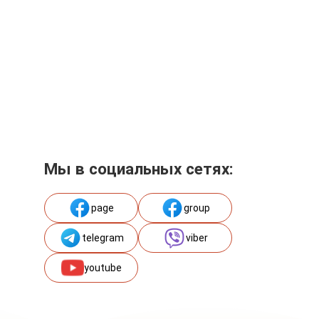
Мы в социальных сетях:
page
group
telegram
viber
youtube