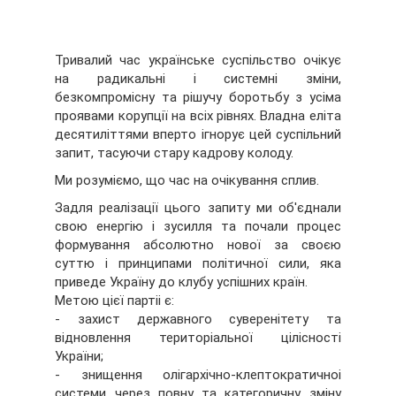
Тривалий час українське суспільство очікує
на радикальні і системні зміни,
безкомпромісну та рішучу боротьбу з усіма
проявами корупції на всіх рівнях. Владна еліта
десятиліттями вперто ігнорує цей суспільний
запит, тасуючи стару кадрову колоду.
Ми розуміємо, що час на очікування сплив.
Задля реалізації цього запиту ми об'єднали
свою енергію і зусилля та почали процес
формування абсолютно нової за своєю
суттю і принципами політичної сили, яка
приведе Україну до клубу успішних країн.
Метою цієї партіі є:
- захист державного суверенітету та
відновлення територіальної цілісності
України;
- знищення олігархічно-клептократичноі
системи через повну та категоричну зміну