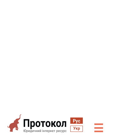
Рус
☰
Укр