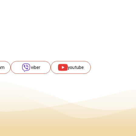
am
viber
youtube