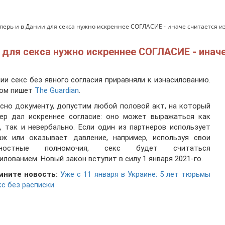
теперь и в Дании для секса нужно искреннее СОГЛАСИЕ - иначе считается
ии для секса нужно искреннее СОГЛАСИЕ - ина
ии секс без явного согласия приравняли к изнасилованию.
том пишет
The Guardian
.
сно документу, допустим любой половой акт, на который
нер дал искреннее согласие: оно может выражаться как
, так и невербально. Если один из партнеров использует
аж или оказывает давление, например, используя свои
жностные полномочия, секс будет считаться
илованием. Новый закон вступит в силу 1 января 2021-го.
мните новость:
Уже с 11 января в Украине: 5 лет тюрьмы
кс без расписки