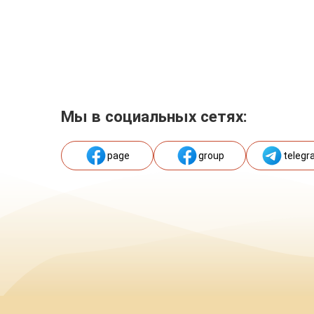
Мы в социальных сетях:
page
group
telegr