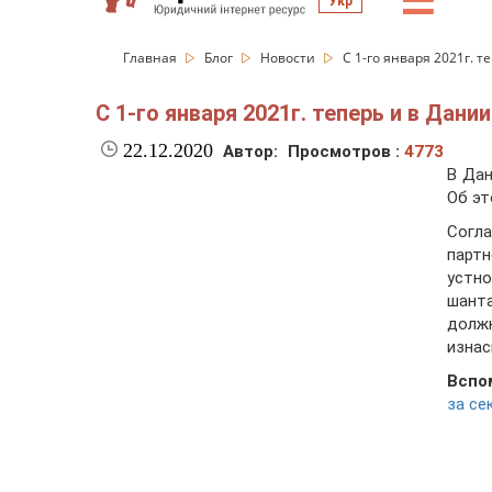
☰
Укр
Главная
Блог
Новости
С 1-го января 2021г. 
С 1-го января 2021г. теперь и в Дан
22.12.2020
Автор:
Просмотров :
4773
В Дан
Об э
Согла
парт
устно
шант
дол
изнас
Вспо
за се