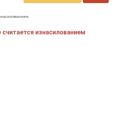
 изнасилованием
че считается изнасилованием