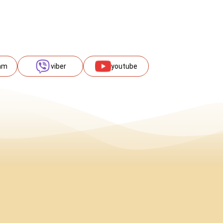
am
viber
youtube