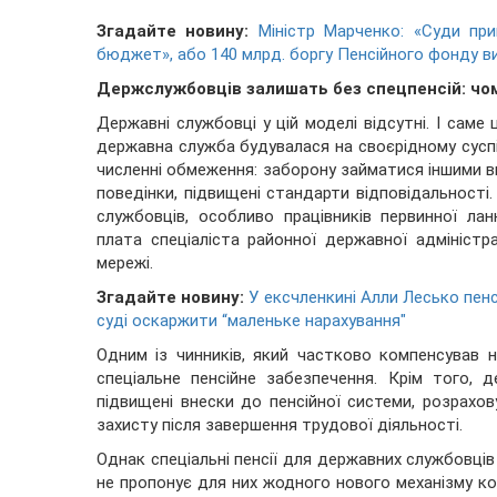
Згадайте новину:
Міністр Марченко: «Суди пр
бюджет», або 140 млрд. боргу Пенсійного фонду ви
Держслужбовців залишать без спецпенсій: чо
Державні службовці у цій моделі відсутні. І саме
державна служба будувалася на своєрідному сусп
численні обмеження: заборону займатися іншими в
поведінки, підвищені стандарти відповідальності
службовців, особливо працівників первинної ла
плата спеціаліста районної державної адміністра
мережі.
Згадайте новину:
У ексчленкині Алли Лесько пенс
суді оскаржити “маленьке нарахування"
Одним із чинників, який частково компенсував 
спеціальне пенсійне забезпечення. Крім того, 
підвищені внески до пенсійної системи, розрахо
захисту після завершення трудової діяльності.
Однак спеціальні пенсії для державних службовців
не пропонує для них жодного нового механізму ком