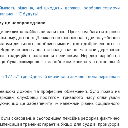
иймають рішення, які шкодять державі, розбалансовуючи
плачені НЕ будуть!
му це несправедливо
 це викликає найбільше запитань. Протягом багатьох років
ільному договорі. Держава встановлювала для службовців
идами діяльності, особливі вимоги щодо доброчесності та
. Водночас рівень оплати праці значної частини державних
нки, традиційно залишався невисоким. Нерідко заробітна
ції була співмірною із заробітком касира у торговельній
ія 177 571 грн. Однак їй виявилося замало і вона вирішила в
невисокі доходи та професійні обмеження, було право на
державні службовці протягом тривалого часу сплачували
вуючи, що це забезпечить їм належний рівень соціального
 були скасовані, а сьогоднішня пенсійна реформа фактично
пенсації втрачених гарантій. Якщо для суддів, прокурорів