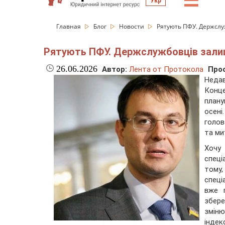
☰
Укр
Главная
Блог
Новости
Рятують ПФУ. Держслуж
Рятують ПФУ. Держслужбовців залиша
26.06.2026
Автор:
Лента от Протокола
Про
Неда
Конц
плану
осені
голов
та ми
Хочу 
спеці
тому
спеці
вже п
збер
змін
індек