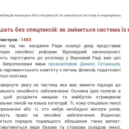
бовців залишать без спецпенсій: як зміниться система їх нарахувань
ть без спецпенсій: як зміниться система їх 
смотров :
1483
вно під час засідання Ради коаліції уряд представив
епцію пенсійної реформи. Відповідний законопроект
ють підготувати до розгляду у Верховній Раді вже цієї
. Запропоновані зміни
проаналізував
Данило Гетманцев
,
а парламентського комітету з питань фінансів, податкової
тної політики.
звернути увагу на частину, яка має змінити підходи до
ального пенсійного забезпечення. Основна ідея полягає в
, щоб розділити нинішніх та майбутніх отримувачів
альних пенсій на кілька категорій. Ті, кому спеціальні пенсії
ризначені або ті, хто набув необхідної вислуги років,
ежуть право на пенсійне забезпечення. Водночас
юється порядок подальшого збільшення таких виплат:
суватимуться лише базова та страхова складові пенсії,