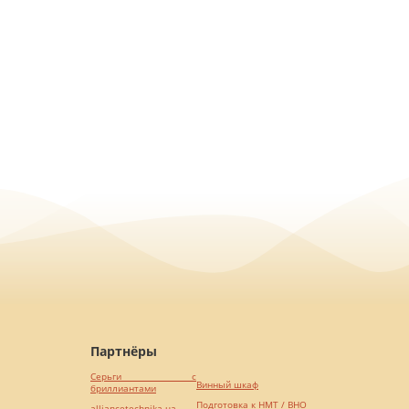
Партнёры
Серьги с
Винный шкаф
бриллиантами
Подготовка к НМТ / ВНО
alliancetechnika.ua