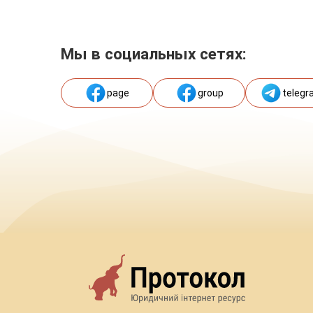
Мы в социальных сетях:
page
group
telegr