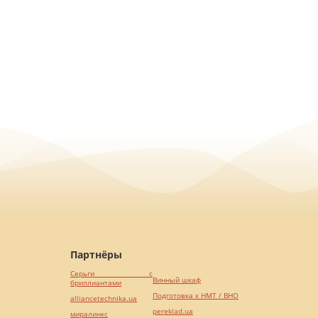
Партнёры
Серьги с
Винный шкаф
бриллиантами
Подготовка к НМТ / ВНО
alliancetechnika.ua
pereklad.ua
миралинкс