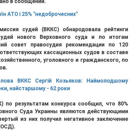
ано в сообщении.
оїн АТО і 25% "недоброчесних"
иссия судей (ВККС) обнародовала рейтинги
судей нового Верховного суда и по итогам
ший совет правосудия рекомендации по 120
оответствующих кассационных судов в составе
хозяйственного, уголовного и гражданского, по
ов.
лова ВККС Сергій Козьяков: Наймолодшому
ки, найстаршому - 62 роки
) по результатам конкурса сообщил, что 80%
ховного Суда Украины являются действующими
вертый из них получил негативное заключение
(ОСД).