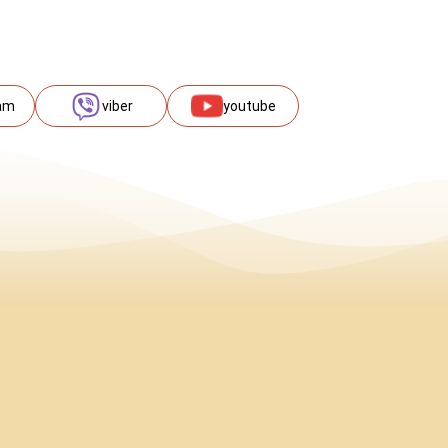
am
viber
youtube