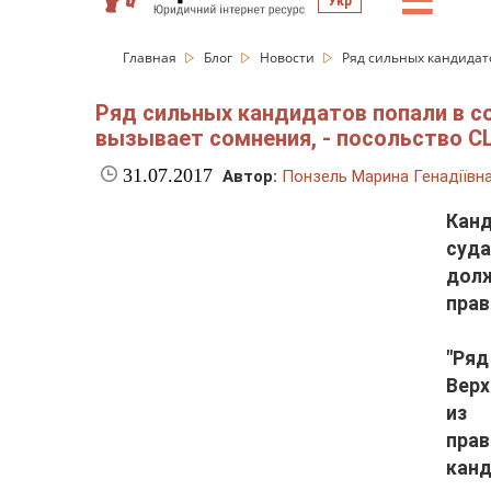
☰
Укр
Главная
Блог
Новости
Ряд сильных кандидато
Ряд сильных кандидатов попали в со
вызывает сомнения, - посольство 
31.07.2017
Автор:
Понзель Марина Генадіївн
Канд
суда
дол
прав
"Ря
Верх
из 
пра
канд