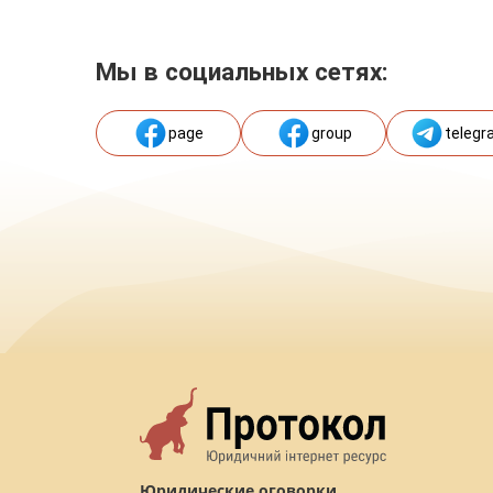
Мы в социальных сетях:
page
group
telegr
Юридические оговорки