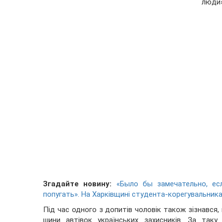
люди»
Згадайте новину:
«Было бы замечательно, ес
попугать». На Харківщині студента-корегувальника 
Під час одного з допитів чоловік також зізнався
шини автівок українських захисників. За таку 