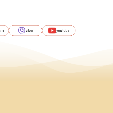
am
viber
youtube