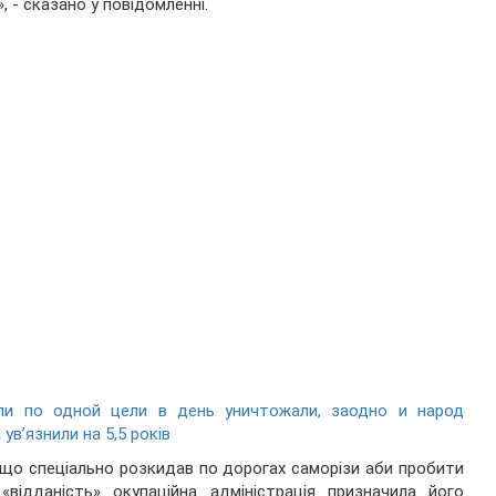
, - сказано у повідомленні.
ли по одной цели в день уничтожали, заодно и народ
увʼязнили на 5,5 років
, що спеціально розкидав по дорогах саморізи аби пробити
«відданість» окупаційна адміністрація призначила його