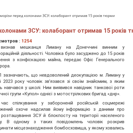
аморізи перед колонами ЗСУ: колаборант отримав 15 років тюрми
 колонами ЗСУ: колаборант отримав 15 років 
смотров :
1254
визнав мешканця Лиману на Донеччині винним у
ораційній діяльності. Чоловіка було засуджено до 15 років
нення з конфіскацією майна, передає Офіс Генерального
рора.
 зазначають, що невдоволений деокупацією м. Лиману у
і 2023 року чоловік зв’язався зі своїм знайомим, з яким
ь навчався у школі. Ним виявився навідник танкової роти
чної групи «Купол» однієї з мотострілкових бригад «днр».
 час спілкування у забороненій російській соцмережі
джений охоче надсилав йому інформацію з даними про
 розташування ЗСУ й блокпосту на території населеного
ту. В одному з таких повідомлень чоловік розкрив
инати місцезнаходження бомбосховища, у якому ховались