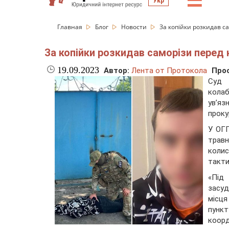
☰
Укр
Главная
Блог
Новости
За копійки розкидав с
За копійки розкидав саморізи перед
19.09.2023
Автор:
Лента от Протокола
Про
Суд 
колаб
ув’яз
проку
У ОГП
травн
колис
такти
«Під
засу
місця
пунк
коорд