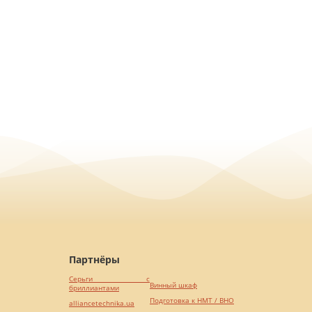
Партнёры
Серьги с
Винный шкаф
бриллиантами
Подготовка к НМТ / ВНО
alliancetechnika.ua