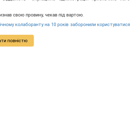
визнав свою провину, чекав під вартою.
-річному колаборанту на 10 років заборонили користуватися
ати повністю