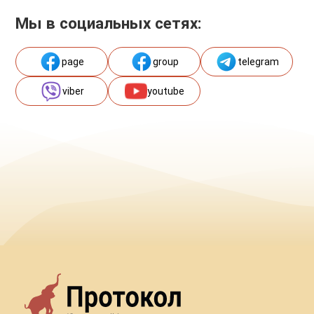
Мы в социальных сетях:
page
group
telegram
viber
youtube