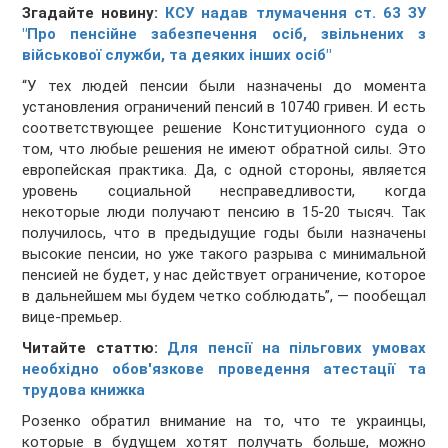
Згадайте новину:
КСУ надав тлумачення ст. 63 ЗУ
"Про пенсійне забезпечення осіб, звільнених з
військової служби, та деяких інших осіб"
“У тех людей пенсии были назначены до момента
установления ограничений пенсий в 10740 гривен. И есть
соответствующее решение Конституционного суда о
том, что любые решения не имеют обратной силы. Это
европейская практика. Да, с одной стороны, является
уровень социальной несправедливости, когда
некоторые люди получают пенсию в 15-20 тысяч. Так
получилось, что в предыдущие годы были назначены
высокие пенсии, но уже такого разрыва с минимальной
пенсией не будет, у нас действует ограничение, которое
в дальнейшем мы будем четко соблюдать”, — пообещал
вице-премьер.
Читайте статтю:
Для пенсії на пільгових умовах
необхідно обов'язкове проведення атестації та
трудова книжка
Розенко обратил внимание на то, что те украинцы,
которые в будущем хотят получать больше, можно