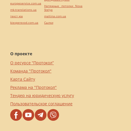
europeservice.com.ua
Натяжные потолки Nova
mk-translations.ua
Stelya
текст юа
maltina.com.ua
kievperevod.com.ua
Cылки
О проекте
О ресурсе “Протокол”
Команда "Протокол"
Карта Сайту
Реклама на "Протокол"
Тендер на юридическую услугу
Пользовательское соглашение