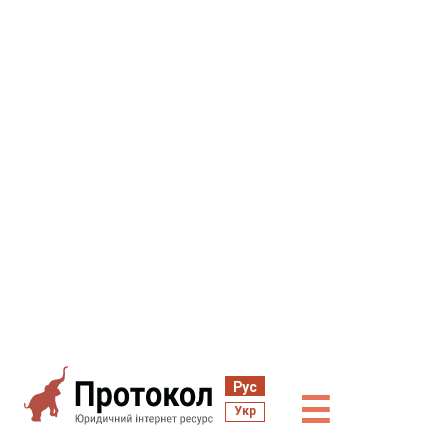
Рус
☰
Укр