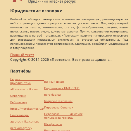
Юридические оговорки
Protocol.ua обладает авторскими правами на информацию, размещенную на
веб - страницах данного ресурса, если не указано иное. Под информацией
понимаются тексты, комментарии, статьи, фотоизображения, рисунки, ящик-
шота, сканы, видео, аудио, другие материалы. При использовании материалов,
размещенных на веб - страницах «Протокол» наличие гиперссылки открытого
для индексации поисковыми системами на protocol.ua обязательна. Под
использованием понимается копирования, адаптация, рерайтинг, модификация
и тому подобное.
Полный текст
Copyright © 2014-2026 «Протокол». Все права защищены.
Партнёры
Серьги с
Винный шкаф
бриллиантами
Подготовка к НМТ / ВНО
alliancetechnika.ua
pereklad.ua
миралинкс
hospice-life.com.ua/
Веб мастер
Перевозка больных
https://motokosmos.ua/
Перевозка лежачих
Синтезаторы
больных за границу
agrotechnika.com.ua
Шкафы купе
perevod.agency
Брендовые сумки