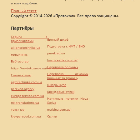
и тому подобное.
Полный текст
Copyright © 2014-2026 «Протокол». Все права защищены.
Партнёры
Серьги с
Винный шкаф
бриллиантами
Подготовка к НМТ / ВНО
alliancetechnika.ua
pereklad.ua
миралинкс
hospice-life.com.ua/
Веб мастер
Перевозка больных
https://motokosmos.ua/
Перевозка лежачих
Синтезаторы
больных за границу
agrotechnika.com.ua
Шкафы купе
perevod.agency
Брендовые сумки
europeservice.com.ua
Натяжные потолки Nova
mk-translations.ua
Stelya
текст юа
maltina.com.ua
kievperevod.com.ua
Cылки