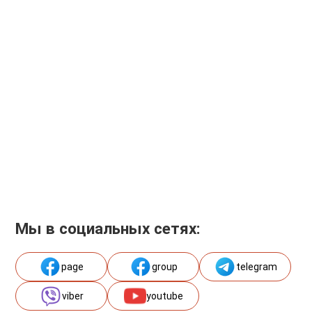
Мы в социальных сетях:
page
group
telegram
viber
youtube