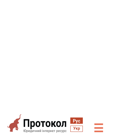
Рус
☰
Укр