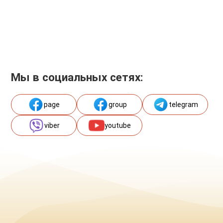
Мы в социальных сетях:
page
group
telegram
viber
youtube