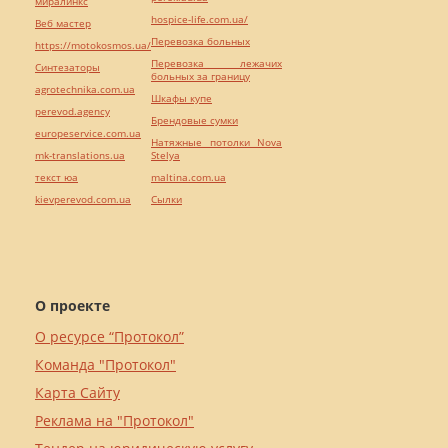
миралинкс
hospice-life.com.ua/
Веб мастер
Перевозка больных
https://motokosmos.ua/
Перевозка лежачих
Синтезаторы
больных за границу
agrotechnika.com.ua
Шкафы купе
perevod.agency
Брендовые сумки
europeservice.com.ua
Натяжные потолки Nova
mk-translations.ua
Stelya
текст юа
maltina.com.ua
kievperevod.com.ua
Cылки
О проекте
О ресурсе “Протокол”
Команда "Протокол"
Карта Сайту
Реклама на "Протокол"