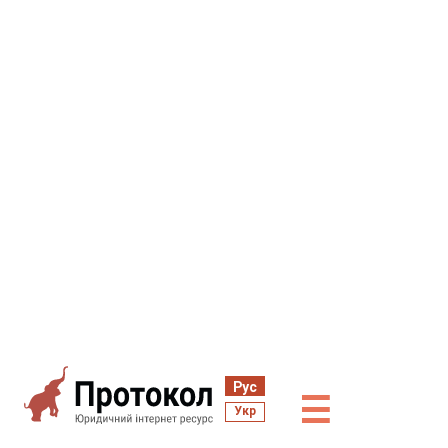
Рус
☰
Укр