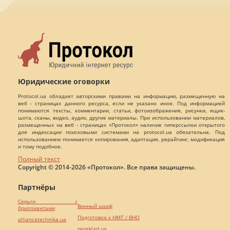
Юридические оговорки
Protocol.ua обладает авторскими правами на информацию, размещенную на
веб - страницах данного ресурса, если не указано иное. Под информацией
понимаются тексты, комментарии, статьи, фотоизображения, рисунки, ящик-
шота, сканы, видео, аудио, другие материалы. При использовании материалов,
размещенных на веб - страницах «Протокол» наличие гиперссылки открытого
для индексации поисковыми системами на protocol.ua обязательна. Под
использованием понимается копирования, адаптация, рерайтинг, модификация
и тому подобное.
Полный текст
Copyright © 2014-2026 «Протокол». Все права защищены.
Партнёры
Серьги с
Винный шкаф
бриллиантами
Подготовка к НМТ / ВНО
alliancetechnika.ua
pereklad.ua