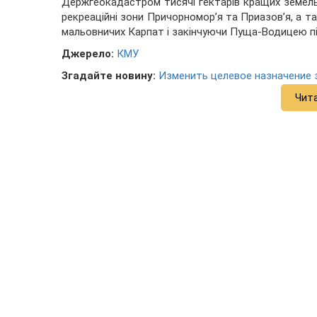
Держгеокадастром тисячі гектарів кращих земель 
рекреаційні зони Причорномор’я та Приазов’я, а 
мальовничих Карпат і закінчуючи Пуща-Водицею п
Джерело:
КМУ
Згадайте новину:
Изменить целевое назначение 
Чит