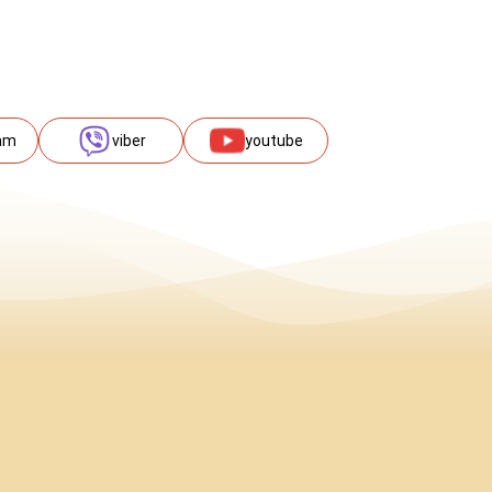
am
viber
youtube