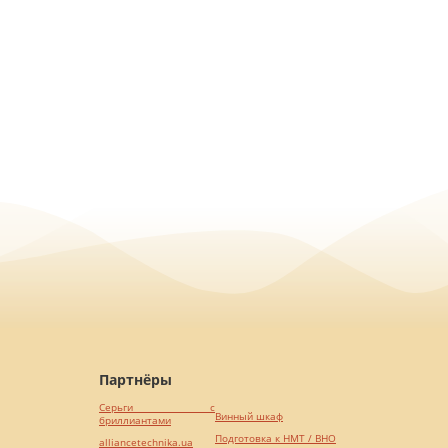
Партнёры
Серьги с
Винный шкаф
бриллиантами
Подготовка к НМТ / ВНО
alliancetechnika.ua