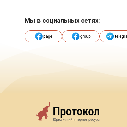
Мы в социальных сетях:
page
group
telegr