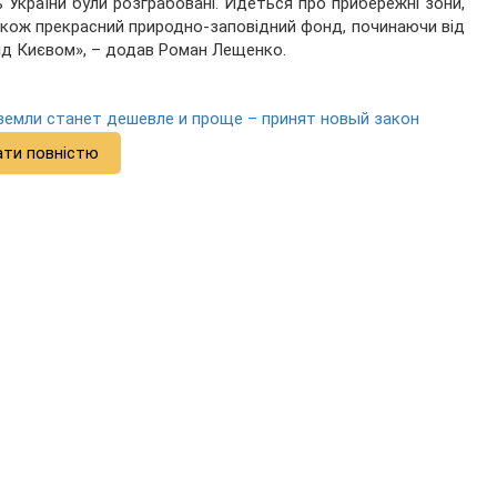
України були розграбовані. Йдеться про прибережні зони,
також прекрасний природно-заповідний фонд, починаючи від
ід Києвом», – додав Роман Лещенко.
земли станет дешевле и проще – принят новый закон
ати повністю