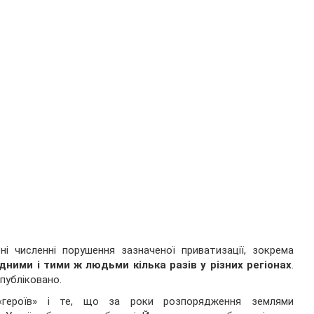
і численні порушення зазначеної приватизації, зокрема
дними і тими ж людьми кілька разів у різних регіонах
.
публіковано.
«героїв» і те, що за роки розпорядження землями