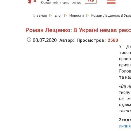
☰
Укр
Главная
Блог
Новости
Роман Лещенко: В Укра
Роман Лещенко: В Україні немає реє
08.07.2020
Автор:
Просмотров :
2580
У Де
тисяч
прав
призн
Голов
та ка
«
Ви н
тисяч
не м
отрим
таког
Згад
липня