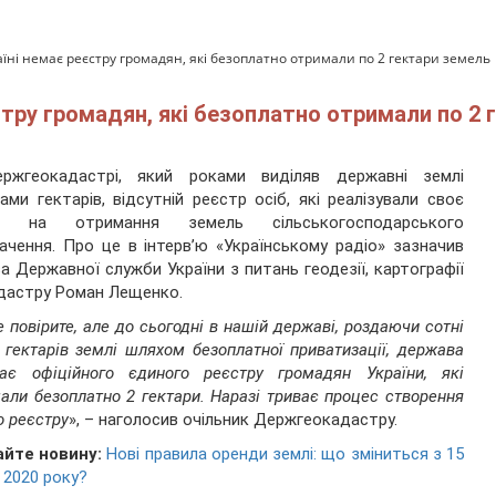
їні немає реєстру громадян, які безоплатно отримали по 2 гектари земель
стру громадян, які безоплатно отримали по 2 
ржгеокадастрі, який роками виділяв державні землі
ами гектарів, відсутній реєстр осіб, які реалізували своє
о на отримання земель сільськогосподарського
ачення. Про це в інтерв’ю «Українському радіо» зазначив
а Державної служби України з питань геодезії, картографії
дастру Роман Лещенко.
е повірите, але до сьогодні в нашій державі, роздаючи сотні
 гектарів землі шляхом безоплатної приватизації, держава
ає офіційного єдиного реєстру громадян України, які
али безоплатно 2 гектари. Наразі триває процес створення
о реєстру
», – наголосив очільник Держгеокадастру.
айте новину:
Нові правила оренди землі: що зміниться з 15
 2020 року?