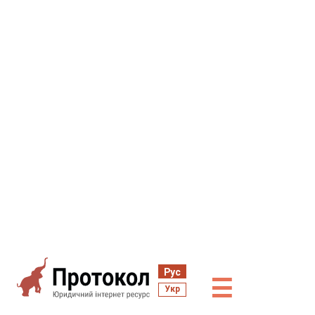
Рус
☰
Укр