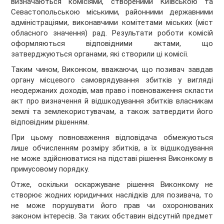
визначаються комісіями, створеними Київською та
Севастопольською міськими, районними державними
адміністраціями, виконавчими комітетами міських (міст
обласного значення) рад. Результати роботи комісій
оформляються відповідними актами, що
затверджуються органами, які створили ці комісії.
Таким чином, Виконком, вважаючи, що позивач завдав
органу місцевого самоврядування збитків у вигляді
неодержаних доходів, мав право і повноваження скласти
акт про визначення й відшкодування збитків власникам
землі та землекористувачам, а також затвердити його
відповідним рішенням.
При цьому повноваження відповідача обмежуються
лише обчисленням розміру збитків, а їх відшкодування
не може здійснюватися на підставі рішення Виконкому в
примусовому порядку.
Отже, оскільки оскаржуване рішення Виконкому не
створює жодних юридичних наслідків для позивача, то
не може порушувати його прав чи охоронюваних
законом інтересів. За таких обставин відсутній предмет