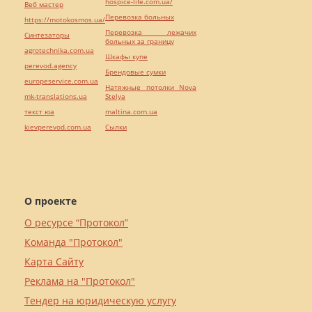
hospice-life.com.ua/
Веб мастер
Перевозка больных
https://motokosmos.ua/
Перевозка лежачих
Синтезаторы
больных за границу
agrotechnika.com.ua
Шкафы купе
perevod.agency
Брендовые сумки
europeservice.com.ua
Натяжные потолки Nova
mk-translations.ua
Stelya
текст юа
maltina.com.ua
kievperevod.com.ua
Cылки
О проекте
О ресурсе “Протокол”
Команда "Протокол"
Карта Сайту
Реклама на "Протокол"
Тендер на юридическую услугу