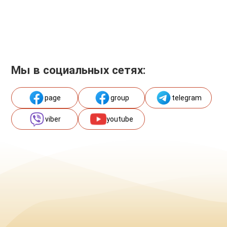
Мы в социальных сетях:
page
group
telegram
viber
youtube