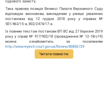
судового захисту.
Така правова позиція Великої Палати Верховного Суду
відповідає висновкам, викладеним у раніше ухвалених
постановах від 12 грудня 2018 року у справах №
501/463/15-а, 802/2474/17-а.
Із повним текстом постанови ВП ВС від 27 березня 2019
року у справі № 917/902/18 (провадження № 12-18гс19)
можна ознайомитись за посиланням
http://www.reyestr.court.gov.ua/Review/80806729
.
Читати повністю