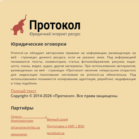
Юридические оговорки
Protocol.ua обладает авторскими правами на информацию, размещенную на
веб - страницах данного ресурса, если не указано иное. Под информацией
понимаются тексты, комментарии, статьи, фотоизображения, рисунки, ящик-
шота, сканы, видео, аудио, другие материалы. При использовании материалов,
размещенных на веб - страницах «Протокол» наличие гиперссылки открытого
для индексации поисковыми системами на protocol.ua обязательна. Под
использованием понимается копирования, адаптация, рерайтинг, модификация
и тому подобное.
Полный текст
Copyright © 2014-2026 «Протокол». Все права защищены.
Партнёры
Серьги с
Винный шкаф
бриллиантами
Подготовка к НМТ / ВНО
alliancetechnika.ua
pereklad.ua
миралинкс