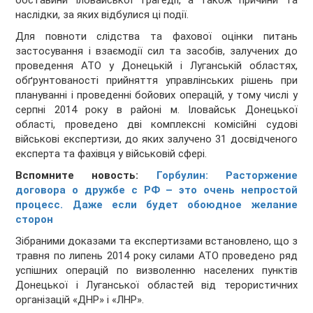
обставини Іловайської трагедії, а також причини та
наслідки, за яких відбулися ці події.
Для повноти слідства та фахової оцінки питань
застосування і взаємодії сил та засобів, залучених до
проведення АТО у Донецькій і Луганській областях,
обґрунтованості прийняття управлінських рішень при
плануванні і проведенні бойових операцій, у тому числі у
серпні 2014 року в районі м. Іловайськ Донецької
області, проведено дві комплексні комісійні судові
військові експертизи, до яких залучено 31 досвідченого
експерта та фахівця у військовій сфері.
Вспомните новость:
Горбулин: Расторжение
договора о дружбе с РФ – это очень непростой
процесс. Даже если будет обоюдное желание
сторон
Зібраними доказами та експертизами встановлено, що з
травня по липень 2014 року силами АТО проведено ряд
успішних операцій по визволенню населених пунктів
Донецької і Луганської областей від терористичних
організацій «ДНР» і «ЛНР».