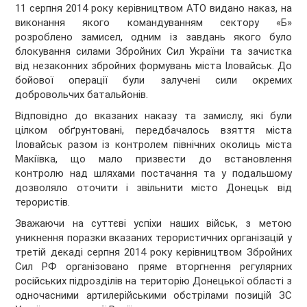
11 серпня 2014 року керівництвом АТО видано наказ, на
виконання якого командуванням сектору «Б»
розроблено замисел, одним із завдань якого було
блокування силами Збройних Сил України та зачистка
від незаконних збройних формувань міста Іловайськ. До
бойової операції були залучені сили окремих
добровольчих батальйонів.
Відповідно до вказаних наказу та замислу, які були
цілком обґрунтовані, передбачалось взяття міста
Іловайськ разом із контролем північних околиць міста
Макіївка, що мало призвести до встановлення
контролю над шляхами постачання та у подальшому
дозволяло оточити і звільнити місто Донецьк від
терористів.
Зважаючи на суттєві успіхи наших військ, з метою
уникнення поразки вказаних терористичних організацій у
третій декаді серпня 2014 року керівництвом Збройних
Сил РФ організовано пряме вторгнення регулярних
російських підрозділів на територію Донецької області з
одночасними артилерійськими обстрілами позицій ЗС