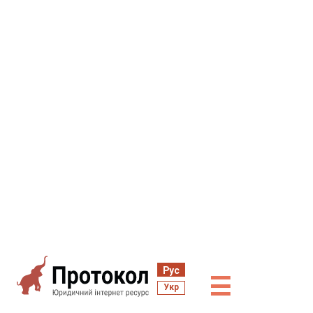
Рус
☰
Укр