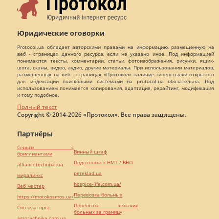
Юридические оговорки
Protocol.ua обладает авторскими правами на информацию, размещенную на
веб - страницах данного ресурса, если не указано иное. Под информацией
понимаются тексты, комментарии, статьи, фотоизображения, рисунки, ящик-
шота, сканы, видео, аудио, другие материалы. При использовании материалов,
размещенных на веб - страницах «Протокол» наличие гиперссылки открытого
для индексации поисковыми системами на protocol.ua обязательна. Под
использованием понимается копирования, адаптация, рерайтинг, модификация
и тому подобное.
Полный текст
Copyright © 2014-2026 «Протокол». Все права защищены.
Партнёры
Серьги с
Винный шкаф
бриллиантами
Подготовка к НМТ / ВНО
alliancetechnika.ua
pereklad.ua
миралинкс
hospice-life.com.ua/
Веб мастер
Перевозка больных
https://motokosmos.ua/
Перевозка лежачих
Синтезаторы
больных за границу
agrotechnika.com.ua