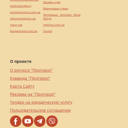
Шкафы купе
perevod.agency
Брендовые сумки
europeservice.com.ua
Натяжные потолки Nova
mk-translations.ua
Stelya
текст юа
maltina.com.ua
kievperevod.com.ua
Cылки
О проекте
О ресурсе “Протокол”
Команда "Протокол"
Карта Сайту
Реклама на "Протокол"
Тендер на юридическую услугу
Пользовательское соглашение