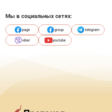
Мы в социальных сетях:
page
group
telegram
viber
youtube