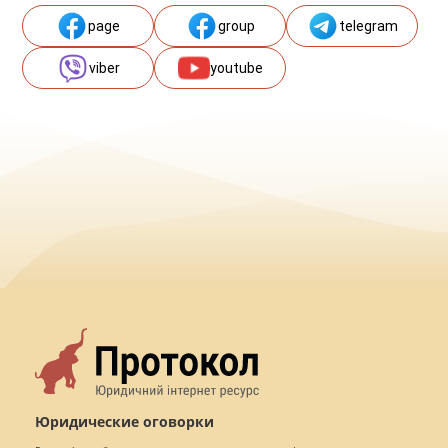
page
group
telegram
viber
youtube
Юридические оговорки