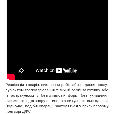
Реалізація товарів, виконання робіт або надання послуг
суб'єктом господарювання фізичній особі за готівку, або
із розрахунком у безготівковій формі без укладення
письмового договору є типовою ситуацією сьогодення.
Водночас, подібні операції знаходяться у прискіпловому
полі зорі ДФС.