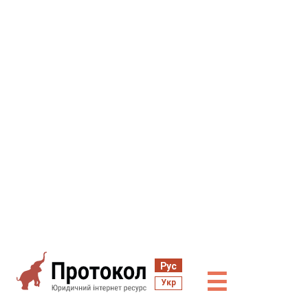
Рус
☰
Укр