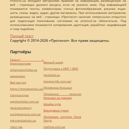
Protocol.ua обладает авторскими правами на информацию, размещенную на
веб - страницах данного ресурса, если не указано иное. Под информацией
понимаются тексты, комментарии, статьи, фотоизображения, рисунки, ящик-
шота, сканы, видео, аудио, другие материалы. При использовании материалов,
размещенных на веб - страницах «Протокол» наличие гиперссылки открытого
для индексации поисковыми системами на protocol.ua обязательна. Под
использованием понимается копирования, адаптация, рерайтинг, модификация
и тому подобное.
Полный текст
Copyright © 2014-2026 «Протокол». Все права защищены.
Партнёры
Серьги с
Винный шкаф
бриллиантами
Подготовка к НМТ / ВНО
alliancetechnika.ua
pereklad.ua
миралинкс
hospice-life.com.ua/
Веб мастер
Перевозка больных
https://motokosmos.ua/
Перевозка лежачих
Синтезаторы
больных за границу
agrotechnika.com.ua
Шкафы купе
perevod.agency
Брендовые сумки
europeservice.com.ua
Натяжные потолки Nova
mk-translations.ua
Stelya
текст юа
maltina.com.ua