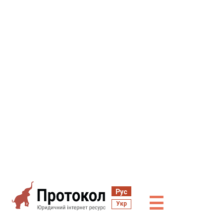
Рус
☰
Укр