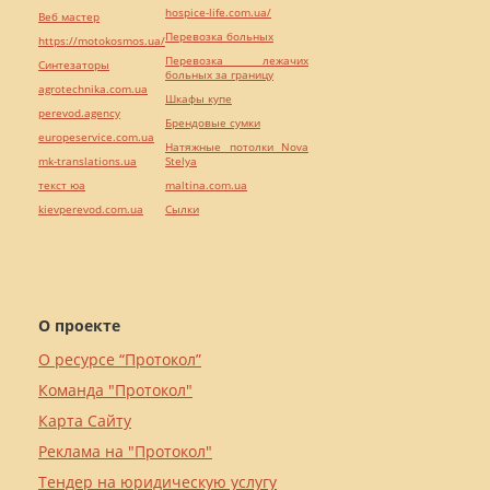
hospice-life.com.ua/
Веб мастер
Перевозка больных
https://motokosmos.ua/
Перевозка лежачих
Синтезаторы
больных за границу
agrotechnika.com.ua
Шкафы купе
perevod.agency
Брендовые сумки
europeservice.com.ua
Натяжные потолки Nova
mk-translations.ua
Stelya
текст юа
maltina.com.ua
kievperevod.com.ua
Cылки
О проекте
О ресурсе “Протокол”
Команда "Протокол"
Карта Сайту
Реклама на "Протокол"
Тендер на юридическую услугу