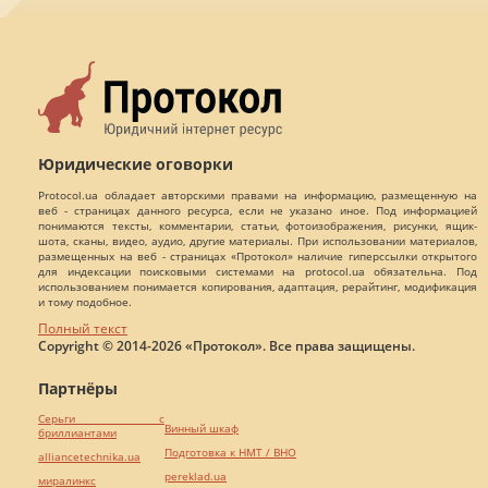
Юридические оговорки
Protocol.ua обладает авторскими правами на информацию, размещенную на
веб - страницах данного ресурса, если не указано иное. Под информацией
понимаются тексты, комментарии, статьи, фотоизображения, рисунки, ящик-
шота, сканы, видео, аудио, другие материалы. При использовании материалов,
размещенных на веб - страницах «Протокол» наличие гиперссылки открытого
для индексации поисковыми системами на protocol.ua обязательна. Под
использованием понимается копирования, адаптация, рерайтинг, модификация
и тому подобное.
Полный текст
Copyright © 2014-2026 «Протокол». Все права защищены.
Партнёры
Серьги с
Винный шкаф
бриллиантами
Подготовка к НМТ / ВНО
alliancetechnika.ua
pereklad.ua
миралинкс