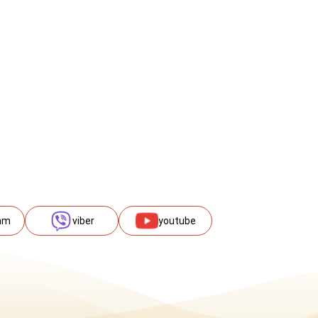
am
viber
youtube