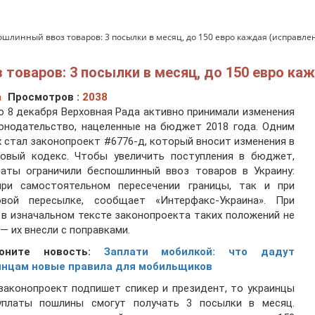
шлинный ввоз товаров: 3 посылки в месяц, до 150 евро каждая (исправле
товаров: 3 посылки в месяц, до 150 евро каж
а
Просмотров :
2038
 8 декабря Верховная Рада активно принимали изменения
онодательство, нацеленные на бюджет 2018 года. Одним
х стал законопроект #6776-д, который вносит изменения в
говый кодекс. Чтобы увеличить поступления в бюджет,
таты ограничили беспошлинный ввоз товаров в Украину:
при самостоятельном пересечении границы, так и при
овой пересылке, сообщает «Интерфакс-Украина». При
 в изначальном тексте законопроекта таких положений не
— их внесли с поправками.
моните новость:
Заплати мобилкой: что дадут
инцам новые правила для мобильщиков
законопроект подпишет спикер и президент, то украинцы
уплаты пошлины смогут получать 3 посылки в месяц.