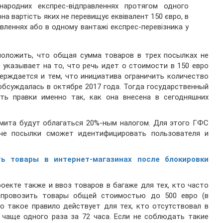
ародних експрес-відправленнях протягом одного
на вартість яких не перевищує еквівалент 150 євро, в
вленнях або в одному вантажі експрес-перевізника у
положить, что общая сумма товаров в трех посылках не
 указывает на то, что речь идет о стоимости в 150 евро
ерждается и тем, что инициатива ограничить количество
 обсуждалась в октябре 2017 года. Тогда государственный
уть правки именно так, как она внесена в сегодняшних
лимита будут облагаться 20%-ным налогом. Для этого ГФС
аче посылки сможет идентифицировать пользователя и
ть товары в интернет-магазинах после блокировки
оекте также и ввоз товаров в багаже для тех, кто часто
т провозить товары общей стоимостью до 500 евро (в
Но такое правило действует для тех, кто отсутствовал в
 чаще одного раза за 72 часа. Если не соблюдать такие