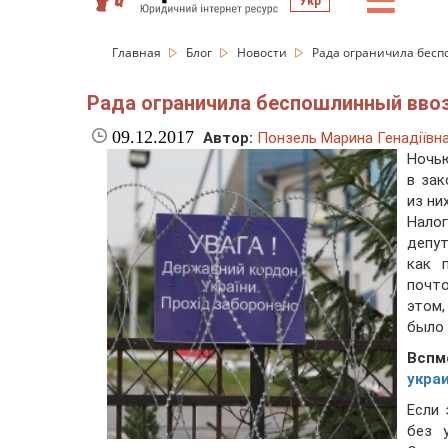
☰
Укр
Главная
Блог
Новости
Рада ограничила беспо
Рада ограничила беспошлинный ввоз 
09.12.2017
Автор:
Понзель Марина Генадіївн
Ночью
в зак
из ни
Нало
депу
как 
почт
этом,
было 
Всп
укра
Если 
без 