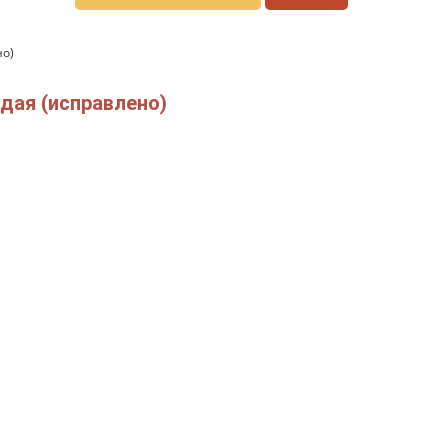
но)
дая (исправлено)