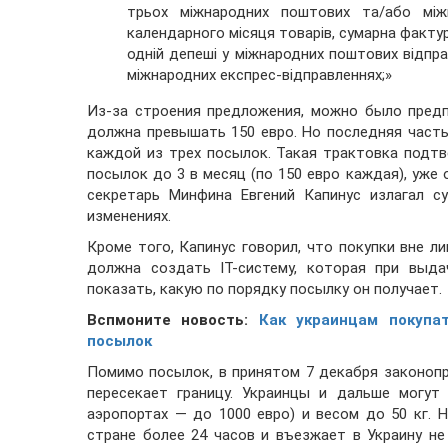
трьох міжнародних поштових та/або міжн
календарного місяця товарів, сумарна фактур
одній депеші у міжнародних поштових відпра
міжнародних експрес-відправленнях;»
Из-за строения предложения, можно было пред
должна превышать 150 евро. Но последняя часть
каждой из трех посылок. Такая трактовка подтв
посылок до 3 в месяц (по 150 евро каждая), уже
секретарь Минфина Евгений Капинус излагал с
изменениях.
Кроме того, Капинус говорил, что покупки вне 
должна создать IT-систему, которая при выд
показать, какую по порядку посылку он получает.
Вспмоните новость:
Как украинцам покупа
посылок
Помимо посылок, в принятом 7 декабря законопр
пересекает границу. Украинцы и дальше могу
аэропортах — до 1000 евро) и весом до 50 кг. 
стране более 24 часов и въезжает в Украину не