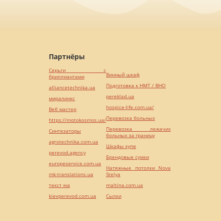
Партнёры
Серьги с
Винный шкаф
бриллиантами
Подготовка к НМТ / ВНО
alliancetechnika.ua
pereklad.ua
миралинкс
hospice-life.com.ua/
Веб мастер
Перевозка больных
https://motokosmos.ua/
Перевозка лежачих
Синтезаторы
больных за границу
agrotechnika.com.ua
Шкафы купе
perevod.agency
Брендовые сумки
europeservice.com.ua
Натяжные потолки Nova
mk-translations.ua
Stelya
текст юа
maltina.com.ua
kievperevod.com.ua
Cылки