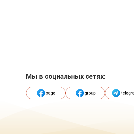
Мы в социальных сетях:
page
group
telegr