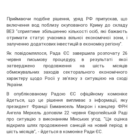
Приймаючи подібне рішення, уряд РФ припускав, що
включення вод поблизу окупованого Криму до складу
ВЕЗ "сприятиме збільшенню кількості осіб, які бажають
отримати статус учасника вільної економічної зони, і
залученню додаткових інвестицій в економіку регіону".
Як повідомлялося, Рада ЄС завершила розпочату 26
червня письмову процедуру, в результаті якої
затверджено продовження на шість місяців
обмежувальних заходів секторального економічного
характеру щодо Росії у зв'язку з ситуацією на сході
України.
В опублікованому Радою ЄС офіційному комюніке
йдеться, що це рішення випливає з інформації, яку
президент Франції Емманюель Макрон і канцлер ФРН
Ангела Меркель доповіли 22 червня Європейській Раді
про ситуацію з виконанням Мінських угод. "Ця оцінка
відкрила шлях продовження санкцій на новий період в
шість місяців", - йдеться в комюніке Ради ЄС.