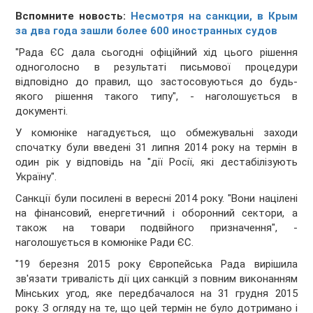
Вспомните новость:
Несмотря на санкции, в Крым
за два года зашли более 600 иностранных судов
"Рада ЄС дала сьогодні офіційний хід цього рішення
одноголосно в результаті письмової процедури
відповідно до правил, що застосовуються до будь-
якого рішення такого типу", - наголошується в
документі.
У комюніке нагадується, що обмежувальні заходи
спочатку були введені 31 липня 2014 року на термін в
один рік у відповідь на "дії Росії, які дестабілізують
Україну".
Санкції були посилені в вересні 2014 року. "Вони націлені
на фінансовий, енергетичний і оборонний сектори, а
також на товари подвійного призначення", -
наголошується в комюніке Ради ЄС.
"19 березня 2015 року Європейська Рада вирішила
зв'язати тривалість дії цих санкцій з повним виконанням
Мінських угод, яке передбачалося на 31 грудня 2015
року. З огляду на те, що цей термін не було дотримано і