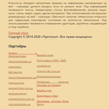
Protocol.ua обладает авторскими правами на информацию, размещенную на
веб - страницах данного ресурса, если не указано иное. Под информацией
понимаются тексты, комментарии, статьи, фотоизображения, рисунки, ящик-
шота, сканы, видео, аудио, другие материалы. При использовании материалов,
размещенных на веб - страницах «Протокол» наличие гиперссылки открытого
для индексации поисковыми системами на protocol.ua обязательна. Под
использованием понимается копирования, адаптация, рерайтинг, модификация
и тому подобное.
Полный текст
Copyright © 2014-2026 «Протокол». Все права защищены.
Партнёры
Серьги с
Винный шкаф
бриллиантами
Подготовка к НМТ / ВНО
alliancetechnika.ua
pereklad.ua
миралинкс
hospice-life.com.ua/
Веб мастер
Перевозка больных
https://motokosmos.ua/
Перевозка лежачих
Синтезаторы
больных за границу
agrotechnika.com.ua
Шкафы купе
perevod.agency
Брендовые сумки
europeservice.com.ua
Натяжные потолки Nova
mk-translations.ua
Stelya