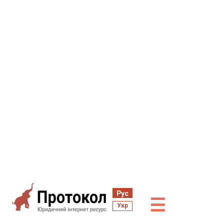
Рус
☰
Укр