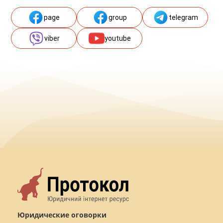
page
group
telegram
viber
youtube
Юридические оговорки