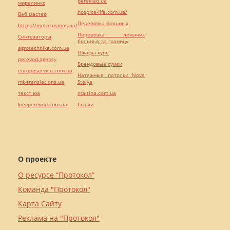
pereklad.ua
миралинкс
hospice-life.com.ua/
Веб мастер
Перевозка больных
https://motokosmos.ua/
Перевозка лежачих
Синтезаторы
больных за границу
agrotechnika.com.ua
Шкафы купе
perevod.agency
Брендовые сумки
europeservice.com.ua
Натяжные потолки Nova
mk-translations.ua
Stelya
текст юа
maltina.com.ua
kievperevod.com.ua
Cылки
О проекте
О ресурсе “Протокол”
Команда "Протокол"
Карта Сайту
Реклама на "Протокол"