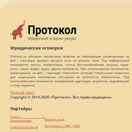
Юридические оговорки
Protocol.ua обладает авторскими правами на информацию, размещенную на
веб - страницах данного ресурса, если не указано иное. Под информацией
понимаются тексты, комментарии, статьи, фотоизображения, рисунки, ящик-
шота, сканы, видео, аудио, другие материалы. При использовании материалов,
размещенных на веб - страницах «Протокол» наличие гиперссылки открытого
для индексации поисковыми системами на protocol.ua обязательна. Под
использованием понимается копирования, адаптация, рерайтинг, модификация
и тому подобное.
Полный текст
Copyright © 2014-2026 «Протокол». Все права защищены.
Партнёры
Серьги с
Винный шкаф
бриллиантами
Подготовка к НМТ / ВНО
alliancetechnika.ua