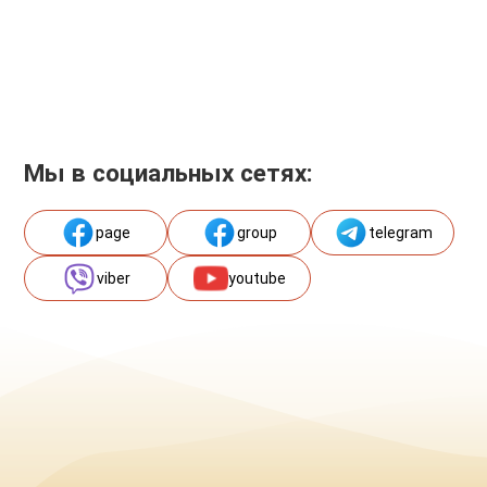
Мы в социальных сетях:
page
group
telegram
viber
youtube