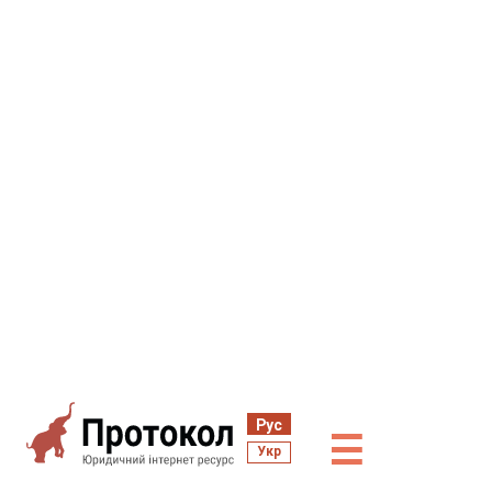
Рус
☰
Укр