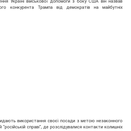
ення Україні військової допомоги з боку США він назвав
го конкурента Трампа від демократів на майбутніх
акидають використання своєї посади з метою незаконного
 "російській справі", де розслідувалися контакти колишніх