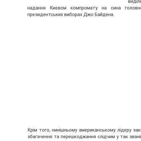
виділ
надання Києвом компромату на сина головно
президентських виборах Джо Байдена.
Крім того, нинішньому американському лідеру з
збагачення та перешкоджання слідчим у так званій