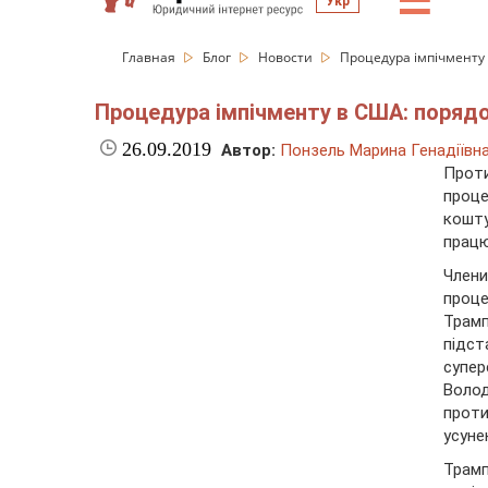
☰
Укр
Главная
Блог
Новости
Процедура імпічменту 
Процедура імпічменту в США: порядо
26.09.2019
Автор:
Понзель Марина Генадіївн
Прот
проце
кошт
працю
Члени
проц
Трам
підст
супер
Волод
проти
усуне
Трам