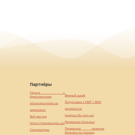
Партнёры
Серьги с
Винный шкаф
бриллиантами
Подготовка к НМТ / ВНО
alliancetechnika.ua
pereklad.ua
миралинкс
hospice-life.com.ua/
Веб мастер
Перевозка больных
https://motokosmos.ua/
Перевозка лежачих
Синтезаторы
больных за границу