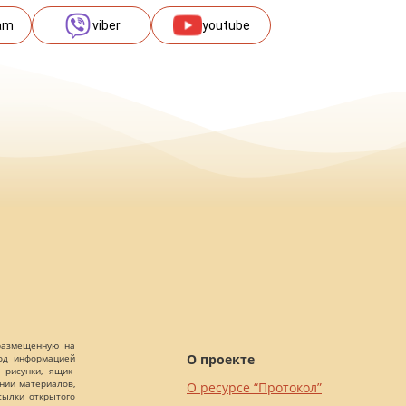
am
viber
youtube
 размещенную на
О проекте
Под информацией
 рисунки, ящик-
ании материалов,
О ресурсе “Протокол”
сылки открытого