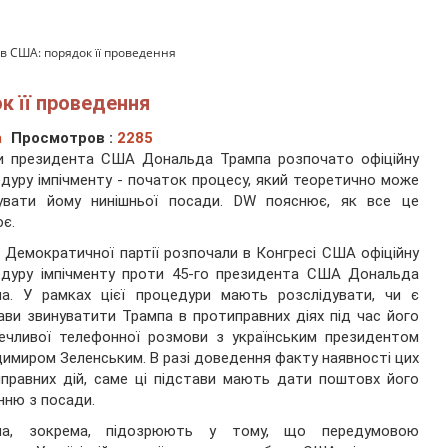
в США: порядок її проведення
к її проведення
а
Просмотров :
2285
и президента США Дональда Трампа розпочато офіційну
дуру імпічменту - початок процесу, який теоретично може
увати йому нинішньої посади. DW пояснює, як все це
є.
 Демократичної партії розпочали в Конгресі США офіційну
едуру імпічменту проти 45-го президента США Дональда
па. У рамках цієї процедури мають розслідувати, чи є
ави звинуватити Трампа в протиправних діях під час його
ечливої телефонної розмови з українським президентом
имиром Зеленським. В разі доведення факту наявності цих
правних дій, саме ці підстави мають дати поштовх його
нню з посади.
па, зокрема, підозрюють у тому, що передумовою