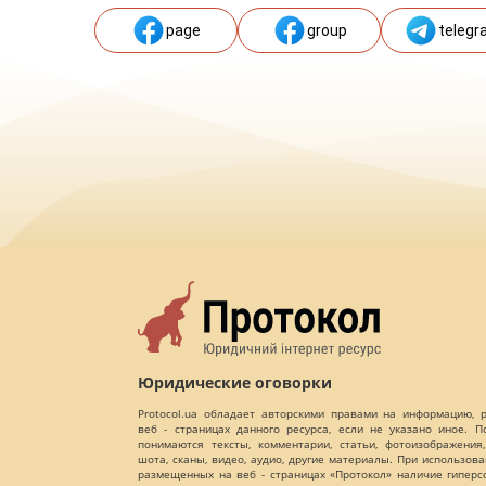
page
group
telegr
Юридические оговорки
Protocol.ua обладает авторскими правами на информацию,
веб - страницах данного ресурса, если не указано иное. 
понимаются тексты, комментарии, статьи, фотоизображения,
шота, сканы, видео, аудио, другие материалы. При использов
размещенных на веб - страницах «Протокол» наличие гиперс