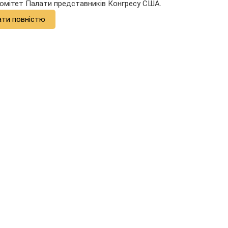
комітет Палати представників Конгресу США.
ати повністю