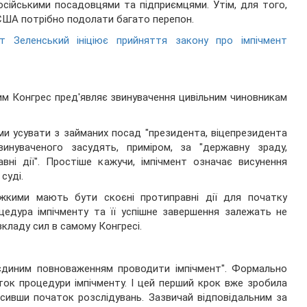
осійськими посадовцями та підприємцями. Утім, для того,
США потрібно подолати багато перепон.
т Зеленський ініціює прийняття закону про імпічмент
ким Конгрес пред'являє звинувачення цивільним чиновникам
и усувати з займаних посад "президента, віцепрезидента
инуваченого засудять, приміром, за "державну зраду,
вні дії". Простіше кажучи, імпічмент означає висунення
суді.
яжкими мають бути скоєні протиправні дії для початку
цедура імпічменту та її успішне завершення залежать не
зкладу сил в самому Конгресі.
єдиним повноваженням проводити імпічмент". Формально
ок процедури імпічменту. І цей перший крок вже зробила
осивши початок розслідувань. Зазвичай відповідальним за