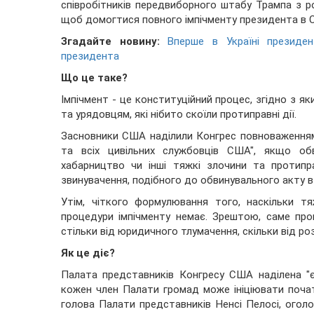
співробітників передвиборного штабу Трампа з р
щоб домогтися повного імпічменту президента в 
Згадайте новину:
Вперше в Україні президен
президента
Що це таке?
Імпічмент - це конституційний процес, згідно з я
та урядовцям, які нібито скоїли протиправні дії.
Засновники США наділили Конгрес повноваженням
та всіх цивільних службовців США", якщо обв
хабарництво чи інші тяжкі злочини та протипра
звинувачення, подібного до обвинувального акту в 
Утім, чіткого формулювання того, наскільки т
процедури імпічменту немає. Зрештою, саме про
стільки від юридичного тлумачення, скільки від ро
Як це діє?
Палата представників Конгресу США наділена "
кожен член Палати громад може ініціювати почат
голова Палати представників Ненсі Пелосі, огол