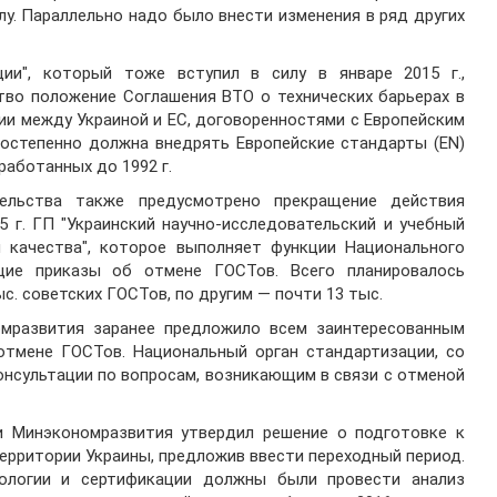
лу. Параллельно надо было внести изменения в ряд других
и", который тоже вступил в силу в январе 2015 г.,
тво положение Соглашения ВТО о технических барьерах в
ии между Украиной и ЕС, договоренностями с Европейским
постепенно должна внедрять Европейские стандарты (EN)
работанных до 1992 г.
ельства также предусмотрено прекращение действия
5 г. ГП "Украинский научно-исследовательский и учебный
и качества", которое выполняет функции Национального
щие приказы об отмене ГОСТов. Всего планировалось
с. советских ГОСТов, по другим — почти 13 тыс.
мразвития заранее предложило всем заинтересованным
отмене ГОСТов. Национальный орган стандартизации, со
онсультации по вопросам, возникающим в связи с отменой
ри Минэкономразвития утвердил решение о подготовке к
ерритории Украины, предложив ввести переходный период.
ологии и сертификации должны были провести анализ