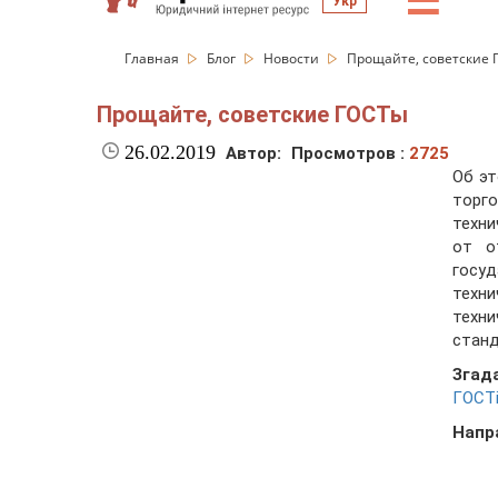
☰
Укр
Главная
Блог
Новости
Прощайте, советские 
Прощайте, советские ГОСТы
26.02.2019
Автор:
Просмотров :
2725
Об эт
торг
техни
от о
госу
техн
техн
станд
Згад
ГОСТі
Напр