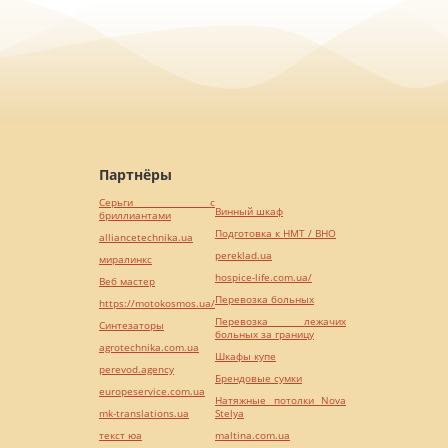
Партнёры
Серьги с
Винный шкаф
бриллиантами
Подготовка к НМТ / ВНО
alliancetechnika.ua
pereklad.ua
миралинкс
hospice-life.com.ua/
Веб мастер
Перевозка больных
https://motokosmos.ua/
Перевозка лежачих
Синтезаторы
больных за границу
agrotechnika.com.ua
Шкафы купе
perevod.agency
Брендовые сумки
europeservice.com.ua
Натяжные потолки Nova
mk-translations.ua
Stelya
текст юа
maltina.com.ua