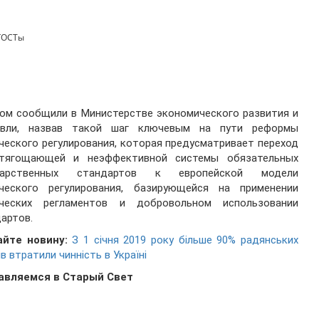
ГОСТы
ом сообщили в Министерстве экономического развития и
овли, назвав такой шаг ключевым на пути реформы
ческого регулирования, которая предусматривает переход
тягощающей и неэффективной системы обязательных
дарственных стандартов к европейской модели
ического регулирования, базирующейся на применении
ических регламентов и добровольном использовании
артов.
айте новину:
З 1 січня 2019 року більше 90% радянських
в втратили чинність в Україні
авляемся в Старый Свет