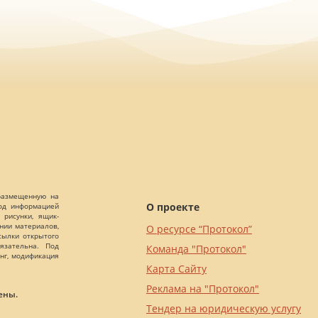
 размещенную на
О проекте
Под информацией
 рисунки, ящик-
ании материалов,
О ресурсе “Протокол”
сылки открытого
язательна. Под
Команда "Протокол"
нг, модификация
Карта Сайту
Реклама на "Протокол"
ены.
Тендер на юридическую услугу