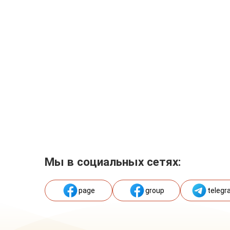
Мы в социальных сетях:
page
group
telegr