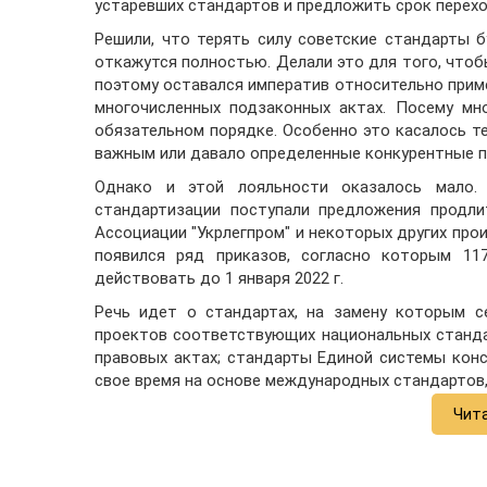
устаревших стандартов и предложить срок переход
Решили, что терять силу советские стандарты буд
откажутся полностью. Делали это для того, чтоб
поэтому оставался императив относительно приме
многочисленных подзаконных актах. Посему мн
обязательном порядке. Особенно это касалось т
важным или давало определенные конкурентные 
Однако и этой лояльности оказалось мало. 
стандартизации поступали предложения продли
Ассоциации "Укрлегпром" и некоторых других прои
появился ряд приказов, согласно которым 1
действовать до 1 января 2022 г.
Речь идет о стандартах, на замену которым с
проектов соответствующих национальных станда
правовых актах; стандарты Единой системы кон
свое время на основе международных стандартов,
Чит