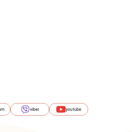
am
viber
youtube