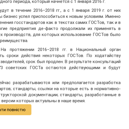
ного периода, который начнется с 1 января 2016 г.
ут в течение 2016–2018 гг., а с 1 января 2019 г. от них
ы бизнес успел приспособиться к новым условиям. Именно
нения госстандартов как в текстах самих ГОСТов, так и в
огие предприятия де-факто продолжали их применять в
ех производств, для которых использование ГОСТов было
преимущества.
На протяжении 2016–2018 гг. в Национальный орган
ть сроки действия некоторых ГОСТов. По ходатайству
зводителей, срок был продлен. В результате консультаций
173 советских ГОСТа остаются действующими и будут
ейчас разрабатываются или предполагается разработка
ртов; стандарты, ссылки на которые есть в нормативно-
структорской документации; стандарты, разработанные в
 версии которых актуальны в наше время.
ати повністю