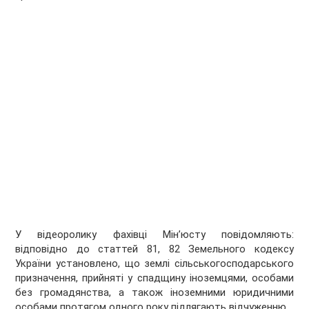
У відеоролику фахівці Мін’юсту повідомляють:
відповідно до статтей 81, 82 Земельного кодексу
України установлено, що землі сільськогосподарського
призначення, прийняті у спадщину іноземцями, особами
без громадянства, а також іноземними юридичними
особами протягом одного року підлягають відчуженню.