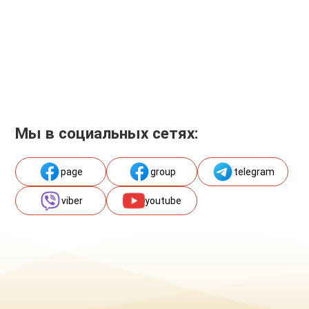
Мы в социальных сетях:
page
group
telegram
viber
youtube