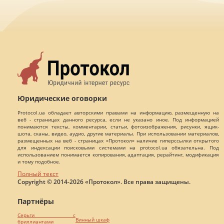
Юридические оговорки
Protocol.ua обладает авторскими правами на информацию, размещенную на
веб - страницах данного ресурса, если не указано иное. Под информацией
понимаются тексты, комментарии, статьи, фотоизображения, рисунки, ящик-
шота, сканы, видео, аудио, другие материалы. При использовании материалов,
размещенных на веб - страницах «Протокол» наличие гиперссылки открытого
для индексации поисковыми системами на protocol.ua обязательна. Под
использованием понимается копирования, адаптация, рерайтинг, модификация
и тому подобное.
Полный текст
Copyright © 2014-2026 «Протокол». Все права защищены.
Партнёры
Серьги с
Винный шкаф
бриллиантами