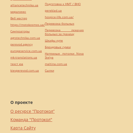
Подготовка к НМТ / ВНО
alliancetechnika.ua
pereklad.ua
миралинкс
hospice-life.com.ua/
Веб мастер
Перевозка больных
https://motokosmos.ua/
Перевозка лежачих
Синтезаторы
больных за границу
agrotechnika.com.ua
Шкафы купе
perevod.agency
Брендовые сумки
europeservice.com.ua
Натяжные потолки Nova
mk-translations.ua
Stelya
текст юа
maltina.com.ua
kievperevod.com.ua
Cылки
О проекте
О ресурсе “Протокол”
Команда "Протокол"
Карта Сайту