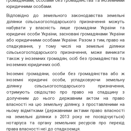
громадянами, особами без громадянства та іноземними
юридичними особами.
Відповідно до земельного законодавства земельні
ділянки сільськогосподарського призначення можуть
набувати у власність лише громадяни України та
юридичні особи України, засновані громадянами України
або юридичними особами України. Разом з тим, право на
спадкування, у тому числі на земельні ділянки
сільськогосподарського призначення, може виникати
також у іноземних громадян, осіб без громадянства та
іноземних юридичних осіб.
Іноземні громадяни, особи без громадянства або ж
іноземні юридичні особи, успадковуючи земельну
ділянку сільськогосподарського призначення,
отримують свідоцтво про право на спадщину з
долученим до нього державним актом на право
власності на цю земельну ділянку, з проставленими на
ньому відмітками (державними актами право власності
на земельні ділянки з 2013 року не посвідчується)
нотаріуса та органу земельних ресурсів про перехід
права власності неї до спадкоємця.