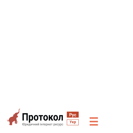
Рус
☰
Укр