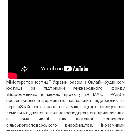
Міністерство юстиції України разом з Онлайн-будинком
юстиції за підтримки Міжнародного фонду
«Відродження» в межах проекту «Я МАЮ ПРАВО!»
презентувало інформаційно-навчальний відеоролик із
серії «Знай своє право на землю» щодо спадкування
земельних ділянок сільськогосподарського призначення,
в тому числі для ведення товарного
сільськогосподарського виробництва, іноземними