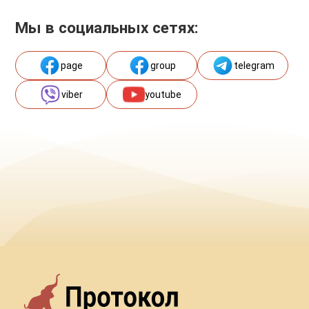
Мы в социальных сетях:
page
group
telegram
viber
youtube