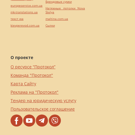
Брендовые сумки
europeservice.com.ua
Натяжные потолки Nova
mk-translations.ua
Stelya
текст юа
maltina.com.ua
kievperevod.com.ua
Cылки
О проекте
О ресурсе “Протокол”
Команда "Протокол"
Карта Сайту
Реклама на "Протокол"
Тендер на юридическую услугу
Пользовательское соглашение