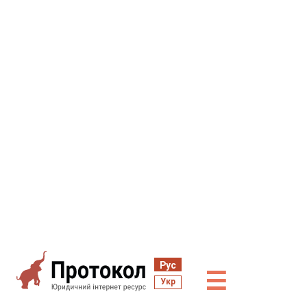
Рус
☰
Укр