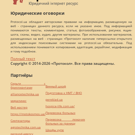
Юридические оговорки
Protocol.ua обладает авторскими правами на информацию, размещенную на
веб - страницах данного ресурса, если не указано иное. Под информацией
понимаются тексты, комментарии, статьи, фотоизображения, рисунки, ящик-
шота, сканы, видео, аудио, другие материалы. При использовании материалов,
размещенных на веб - страницах «Протокол» наличие гиперссылки открытого
для индексации поисковыми системами на protocol.ua обязательна. Под
использованием понимается копирования, адаптация, рерайтинг, модификация
и тому подобное.
Полный текст
Copyright © 2014-2026 «Протокол». Все права защищены.
Партнёры
Серьги с
Винный шкаф
бриллиантами
Подготовка к НМТ / ВНО
alliancetechnika.ua
pereklad.ua
миралинкс
hospice-life.com.ua/
Веб мастер
Перевозка больных
https://motokosmos.ua/
Перевозка лежачих
Синтезаторы
больных за границу
agrotechnika.com.ua
Шкафы купе
perevod.agency