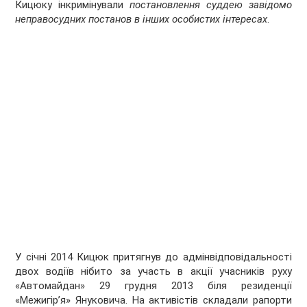
Кицюку інкримінували
постановлення суддею завідомо
неправосудних постанов в інших особистих інтересах
.
У січні 2014 Кицюк притягнув до адмінвідповідальності
двох водіїв нібито за участь в акції учасників руху
«Автомайдан» 29 грудня 2013 біля резиденції
«Межигір’я» Януковича. На активістів складали рапорти