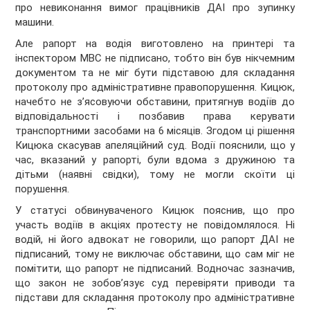
про невиконання вимог працівників ДАІ про зупинку
машини.
Але рапорт на водія виготовлено на принтері та
інспектором МВС не підписано, тобто він був нікчемним
документом та не міг бути підставою для складання
протоколу про адміністративне правопорушення. Кицюк,
начебто не з’ясовуючи обставини, притягнув водіїв до
відповідальності і позбавив права керувати
транспортними засобами на 6 місяців. Згодом ці рішення
Кицюка скасував апеляційний суд. Водії пояснили, що у
час, вказаний у рапорті, були вдома з дружиною та
дітьми (наявні свідки), тому не могли скоїти ці
порушення.
У статусі обвинуваченого Кицюк пояснив, що про
участь водіїв в акціях протесту не повідомлялося. Ні
водій, ні його адвокат не говорили, що рапорт ДАІ не
підписаний, тому не виключає обставини, що сам міг не
помітити, що рапорт не підписаний. Водночас зазначив,
що закон не зобов’язує суд перевіряти приводи та
підстави для складання протоколу про адміністративне