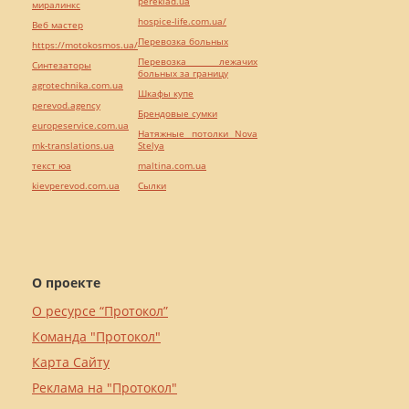
pereklad.ua
миралинкс
hospice-life.com.ua/
Веб мастер
Перевозка больных
https://motokosmos.ua/
Перевозка лежачих
Синтезаторы
больных за границу
agrotechnika.com.ua
Шкафы купе
perevod.agency
Брендовые сумки
europeservice.com.ua
Натяжные потолки Nova
mk-translations.ua
Stelya
текст юа
maltina.com.ua
kievperevod.com.ua
Cылки
О проекте
О ресурсе “Протокол”
Команда "Протокол"
Карта Сайту
Реклама на "Протокол"