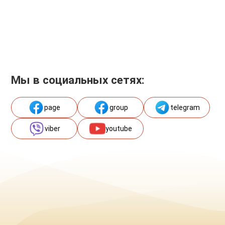
Мы в социальных сетях:
page
group
telegram
viber
youtube