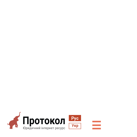
Рус
☰
Укр