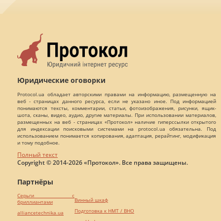
Юридические оговорки
Protocol.ua обладает авторскими правами на информацию, размещенную на
веб - страницах данного ресурса, если не указано иное. Под информацией
понимаются тексты, комментарии, статьи, фотоизображения, рисунки, ящик-
шота, сканы, видео, аудио, другие материалы. При использовании материалов,
размещенных на веб - страницах «Протокол» наличие гиперссылки открытого
для индексации поисковыми системами на protocol.ua обязательна. Под
использованием понимается копирования, адаптация, рерайтинг, модификация
и тому подобное.
Полный текст
Copyright © 2014-2026 «Протокол». Все права защищены.
Партнёры
Серьги с
Винный шкаф
бриллиантами
Подготовка к НМТ / ВНО
alliancetechnika.ua