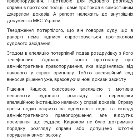
правопорушення. Підставою для судового розгляду
справи є протокол поліції і саме протокол є самостійним
джерелом доказів. А рапорт належить до внутрішніх
документів МВС України.
Твердження потерпілого, що він говорив суду, що в
рапорті нема підпису спростовується протоколом
судового засідання.
Згодом в апеляцію потерпілий подав роздруківку з його
телефонних з’єднань і копію протоколу про
адміністративне правопорушення, яка відрізнялась від
наявного у справі оригіналу. Тобто апеляційний суд
виносив рішення уже, враховуючи нові докази захисту.
Рішення Кицюка скасовано апеляцією з мотивів
неповноти судового розгляду та переоцінки
апеляційною інстанцією наявних у справі доказів. Справу
проти водію закрито за відсутності події та складу
адміністративного правопорушення, але відсутнє
посилання, що суддею Кицюком не було дотримано
порядку розгляду справи або допущено істотні
порушення вимог закону.