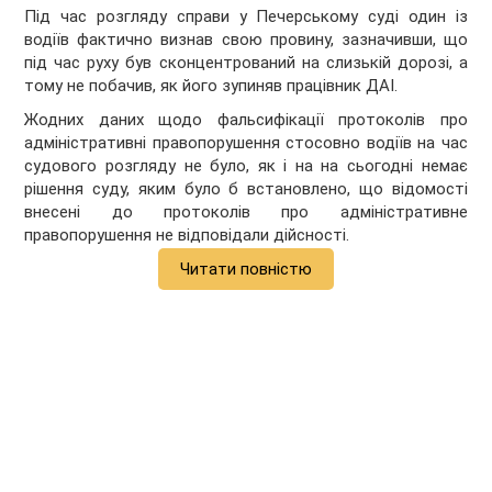
Під час розгляду справи у Печерському суді один із
водіїв фактично визнав свою провину, зазначивши, що
під час руху був сконцентрований на слизькій дорозі, а
тому не побачив, як його зупиняв працівник ДАІ.
Жодних даних щодо фальсифікації протоколів про
адміністративні правопорушення стосовно водіїв на час
судового розгляду не було, як і на на сьогодні немає
рішення суду, яким було б встановлено, що відомості
внесені до протоколів про адміністративне
правопорушення не відповідали дійсності.
Читати повністю