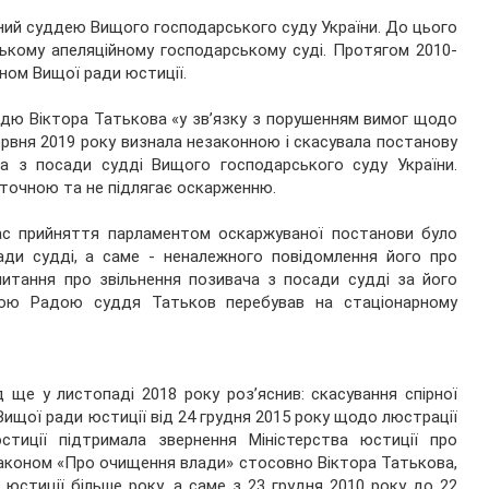
аний суддею Вищого господарського суду України. До цього
ькому апеляційному господарському суді. Протягом 2010-
ном Вищої ради юстиції.
ддю Віктора Татькова «у зв’язку з порушенням вимог щодо
ервня 2019 року визнала незаконною і скасувала постанову
ва з посади судді Вищого господарського суду України.
точною та не підлягає оскарженню.
час прийняття парламентом оскаржуваної постанови було
ади судді, а саме - неналежного повідомлення його про
итання про звільнення позивача з посади судді за його
вною Радою суддя Татьков перебував на стаціонарному
д ще у листопаді 2018 року роз’яснив: скасування спірної
ищої ради юстиції від 24 грудня 2015 року щодо люстрації
тиції підтримала звернення Міністерства юстиції про
Законом «Про очищення влади» стосовно Віктора Татькова,
юстиції більше року, а саме з 23 грудня 2010 року до 22