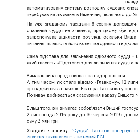
повід
автоматизовану систему розподілу судових справ
перебував на лікуванні в Німеччині, після чого до У
На уже згаданому засіданні 8 серпня доповідач
опальний суддя не з’явився, при цьому був від
запропонував відкласти розгляд, оскільки Вищ
питання. Більшість його колег погодилися і відкла
Сама підстава для звільнення одіозного судді – ц
який гласить: «Підставою для звільнення судді є 
Вимагає винагород і виплат на оздоровлення
А тим часом, як стало відомо «Главкому», 12 лип
провадження за заявою Віктора Татькова у поновл
Позивач добивається скасування наказу Вищого го
Більш того, він вимагає зобов’язати Вищий госпсуд
2 листопада 2016 року до 30 червня 2019 і допом
суму 2 млн грн.
Згадайте новину:
"Суддя" Татьков повернув со
квартир зняли арешт - це новий ВС!