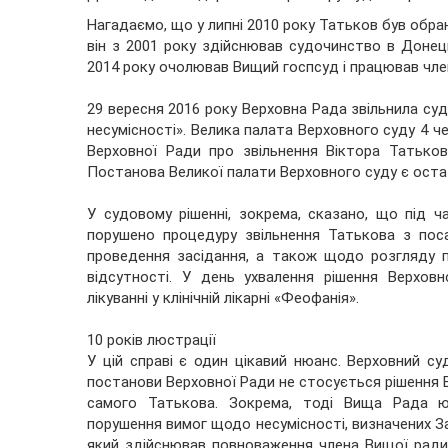
Нагадаємо, що у липні 2010 року Татьков був обр
він з 2001 року здійснював судочинство в Донец
2014 року очолював Вищий госпсуд і працював чле
29 вересня 2016 року Верховна Рада звільнила су
несумісності». Велика палата Верховного суду 4 ч
Верховної Ради про звільнення Віктора Татько
Постанова Великої палати Верховного суду є оста
У судовому рішенні, зокрема, сказано, що під 
порушено процедуру звільнення Татькова з пос
проведення засідання, а також щодо розгляду п
відсутності. У день ухвалення рішення Верхо
лікуванні у клінічній лікарні «Феофанія».
10 років люстрації
У цій справі є один цікавий нюанс. Верховний су
постанови Верховної Ради не стосується рішення В
самого Татькова. Зокрема, тоді Вища Рада юс
порушення вимог щодо несумісності, визначених 
який здійснював повноваження члена Вищої ради 