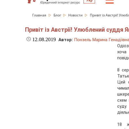
☰
Укр
Главная
Блог
Новости
Привіт із Австрії! Ул
Привіт із Австрії! Улюблений суддя 
12.08.2019
Автор:
Понзель Марина Генадіївн
Одіоз
хоча
повід
8 сер
Татьк
Цей 
чимал
шкере
схем 
суду.
діяль
18 ж