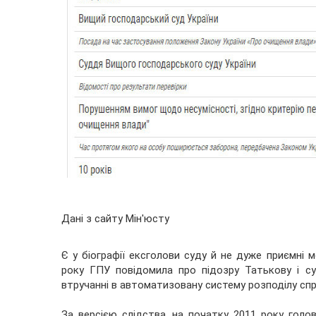
Дані з сайту Мін'юсту
Є у біографії ексголови суду й не дуже приємні 
року ГПУ повідомила про підозру Татькову і с
втручанні в автоматизовану систему розподілу спра
За версією слідства, на початку 2011 року голо