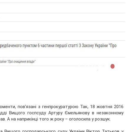
моменти, пов’язані з генпрокуратурою Так, 18 жовтня 2016
удді Вищого госпсуду Артуру Ємельянову в незаконному
в. А на наприкінці того ж року – оголосила у розшук.
ва Вищого господарського суду України Віктор Татьков у