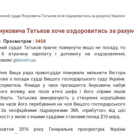
юблений суддя Януковича Татьков хоче оздоровитись за рахунок України
Януковича Татьков хоче оздоровитись за рахун
а
Просмотров :
3458
ний суддя Татьков прагне повернути якщо не посаду, то
 б втрачену зарплату і допомогу на оздоровлення,
омляє
glavcom.ua
пня Вища рада правосуддя планувала звільнити Віктора
ова з посади судді Вищого господарського суду України.
служитель Феміди у часи президента Януковича набув
ого впливу, але після втечі шефа і його справи пішли
берть. Татькова звинувачують у створенні корупційних
за часів його перебування на чолі Вищого господарського
 За неофіційними підрахунками ЗМІ, «прибуток» від цієї
ності у змові з іншими суддями становив понад $10 млрд.
овтня 2016 року Генеральна прокуратура України