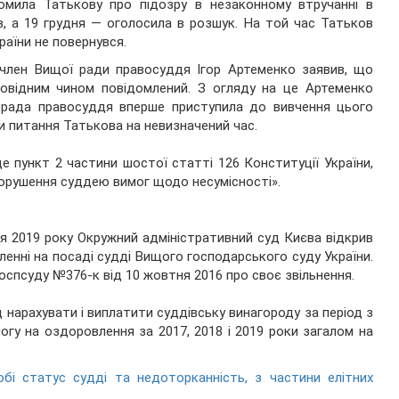
омила Татькову про підозру в незаконному втручанні в
, а 19 грудня — оголосила в розшук. На той час Татьков
країни не повернувся.
-член Вищої ради правосуддя Ігор Артеменко заявив, що
повідним чином повідомлений. З огляду на це Артеменко
а рада правосуддя вперше приступила до вивчення цього
ли питання Татькова на невизначений час.
е пункт 2 частини шостої статті 126 Конституції України,
порушення суддею вимог щодо несумісності».
ня 2019 року Окружний адміністративний суд Києва відкрив
енні на посаді судді Вищого господарського суду України.
спсуду №376-к від 10 жовтня 2016 про своє звільнення.
 нарахувати і виплатити суддівську винагороду за період з
огу на оздоровлення за 2017, 2018 і 2019 роки загалом на
бі статус судді та недоторканність, з частини елітних