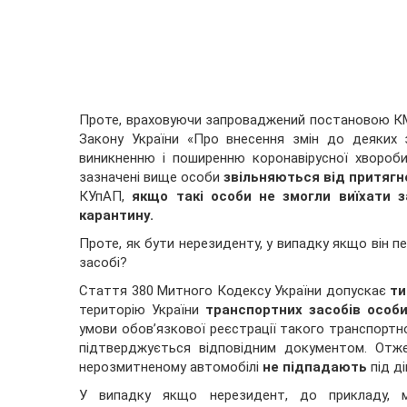
Проте, враховуючи запроваджений постановою КМУ 
Закону України «Про внесення змін до деяких з
виникненню і поширенню коронавірусної хвороби
зазначені вище особи
звільняються від притягне
КУпАП,
якщо такі особи не змогли виїхати з
карантину.
Проте, як бути нерезиденту, у випадку якщо він 
засобі?
Стаття 380 Митного Кодексу України допускає
ти
територію України
транспортних засобів особ
умови обов’язкової реєстрації такого транспортн
підтверджується відповідним документом. Отже
нерозмитненому автомобілі
не підпадають
під ді
У випадку якщо нерезидент, до прикладу, 