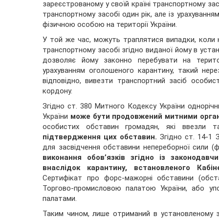
зареєстрованому у своїй країні транспортному зас
транспортному засобі один рік, але із урахуванн
фізичною особою на території України.
У той же час, можуть траплятися випадки, коли
транспортному засобі згідно виданої йому в уст
дозволяє йому законно перебувати на територ
урахуванням оголошеного карантину, такий нерез
відповідно, вивезти транспортний засіб особис
кордону.
Згідно ст. 380 Митного Кодексу України однорічн
України
може бути продовжений митними орган
особистих обставин громадян, які ввезли т
підтвердження цих обставин.
Згідно ст. 14-1 
для засвідчення обставини непереборної сили (
виконання обов’язків згідно із законодав
внаслідок карантину, встановленого Кабіне
Сертифікат про форс-мажорні обставини (обст
Торгово-промисловою палатою України, або уп
палатами.
Таким чином, лише отриманий в установленому 