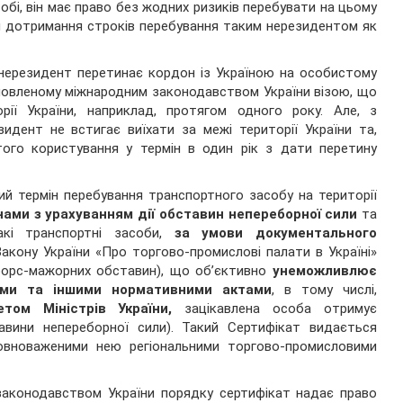
обі, він має право без жодних ризиків перебувати на цьому
ям дотримання строків перебування таким нерезидентом як
 нерезидент перетинає кордон із Україною на особистому
ановленому міжнародним законодавством України візою, що
ії України, наприклад, протягом одного року. Але, з
идент не встигає виїхати за межі території України та,
того користування у термін в один рік з дати перетину
ий термін перебування транспортного засобу на території
ами з урахуванням дії обставин непереборної сили
та
акі транспортні засоби,
за умови документального
Закону України «Про торгово-промислові палати в Україні»
форс-мажорних обставин), що об’єктивно
унеможливлює
чими та іншими нормативними актами
, в тому числі,
том Міністрів України,
зацікавлена особа отримує
авини непереборної сили). Такий Сертифікат видається
овноваженими нею регіональними торгово-промисловими
законодавством України порядку сертифікат надає право