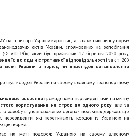
на території України карантин, а також нині чинну норму
аконодавчих актів України, спрямованих на запобігання
 (COVID-19)», який був прийнятий 17 березня 2020 року,
ння їх до адміністративної відповідальності
за ст. 203
а межі України в період чи внаслідок встановлення
перетнув кордон України на своєму власному транспортному
мчасове ввезення
громадянами-нерезидентами на митну
истого користування на строк до одного року
, але за
ого засобу в уповноважених органах іноземних держав, що
, нерезиденти, які перетинають кордон із Україною на
ю цієї норми.
має на меті подорож Україною на своєму власному