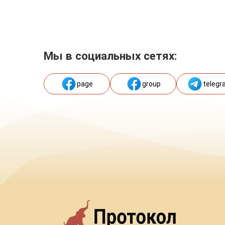
Мы в социальных сетях:
page
group
telegr