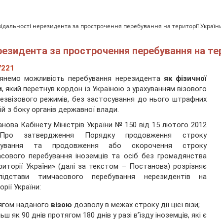
ідальності нерезидента за прострочення перебування на території Україн
езидента за прострочення перебування на тер
7221
лянемо можливість перебування нерезидента
як фізичної
и
, який перетнув кордон із Україною з урахуванням візового
езвізового режимів, без застосування до нього штрафних
ій з боку органів державної влади.
нова Кабінету Міністрів України № 150 від 15 лютого 2012
Про затвердження Порядку продовження строку
бування та продовження або скорочення строку
сового перебування іноземців та осіб без громадянства
риторії України» (далі за текстом – Постанова) розрізняє
підстави тимчасового перебування нерезидентів на
орії України:
ягом наданого
візою
дозволу в межах строку дії цієї візи;
ьш як 90 днів протягом 180 днів у разі в’їзду іноземців, які є