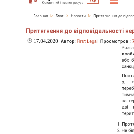
☰
Укр
Главная
Блог
Новости
Притягнення до відпов
Притягнення до відповідальності нер
17.04.2020
Автор:
First Legal
Просмотров :
Розг
особ
або б
санкц
Поста
р. «
пере
тимча
на те
дві 
терит
Прот
Не біл