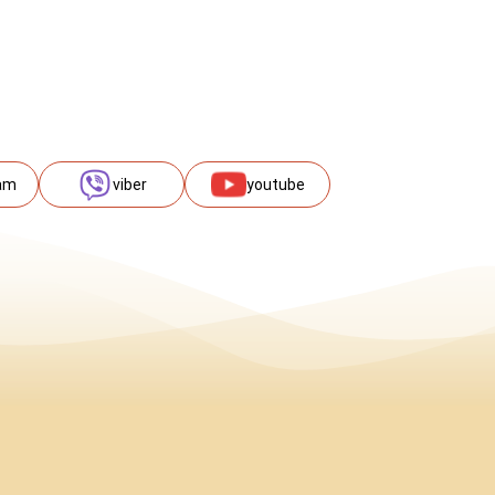
am
viber
youtube