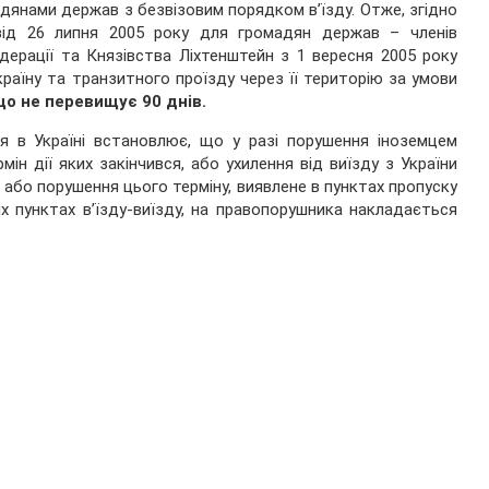
дянами держав з безвізовим порядком в’їзду. Отже, згідно
ід 26 липня 2005 року для громадян держав – членів
ерації та Князівства Ліхтенштейн з 1 вересня 2005 року
раїну та транзитного проїзду через її територію за умови
що не перевищує 90 днів.
я в Україні встановлює, що у разі порушення іноземцем
ін дії яких закінчився, або ухилення від виїзду з України
, або порушення цього терміну, виявлене в пунктах пропуску
 пунктах в’їзду-виїзду, на правопорушника накладається