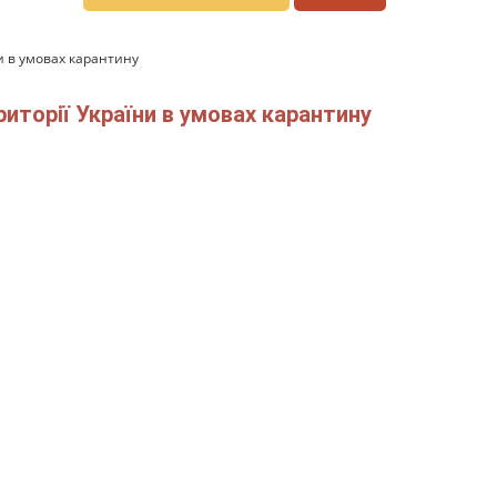
и в умовах карантину
иторії України в умовах карантину