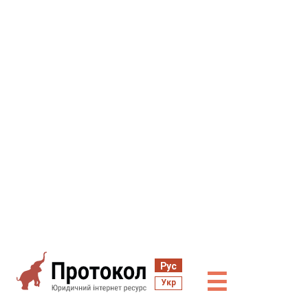
Рус
☰
Укр