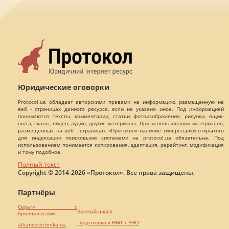
Юридические оговорки
Protocol.ua обладает авторскими правами на информацию, размещенную на
веб - страницах данного ресурса, если не указано иное. Под информацией
понимаются тексты, комментарии, статьи, фотоизображения, рисунки, ящик-
шота, сканы, видео, аудио, другие материалы. При использовании материалов,
размещенных на веб - страницах «Протокол» наличие гиперссылки открытого
для индексации поисковыми системами на protocol.ua обязательна. Под
использованием понимается копирования, адаптация, рерайтинг, модификация
и тому подобное.
Полный текст
Copyright © 2014-2026 «Протокол». Все права защищены.
Партнёры
Серьги с
Винный шкаф
бриллиантами
Подготовка к НМТ / ВНО
alliancetechnika.ua