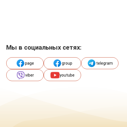
Мы в социальных сетях:
page
group
telegram
viber
youtube