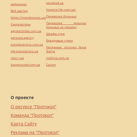
pereklad.ua
миралинкс
hospice-life.com.ua/
Веб мастер
Перевозка больных
https://motokosmos.ua/
Перевозка лежачих
Синтезаторы
больных за границу
agrotechnika.com.ua
Шкафы купе
perevod.agency
Брендовые сумки
europeservice.com.ua
Натяжные потолки Nova
mk-translations.ua
Stelya
текст юа
maltina.com.ua
kievperevod.com.ua
Cылки
О проекте
О ресурсе “Протокол”
Команда "Протокол"
Карта Сайту
Реклама на "Протокол"