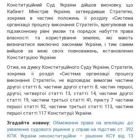
Конституційний Суд України дійшов висновку, що
Кабінет Міністрів України, затвердивши Стратегію,
зокрема в частині положень її розділу
«
Система
організації процесу виконання Стратегії
»
, врегулював на
підзаконному рівні умови та порядок набуття права
власності та користування землею, які мають
визначатися виключно законами України, і тим самим
вийшов за межі своїх повноважень, встановлених
Конституцією України.
Отже, на думку Конституційного Суду України, Стратегія,
зокрема її розділ
«
Система організації процесу
виконання Стратегії», не відповідає вимогам частини
другої статті 6, частини другої статті 8, частин першої,
другої, четвертої статті 13, статті 14, частини другої
статті 19, частини третьої статті 41, пункту 7 частини
першої статті 92, частини третьої статті 113, частини
першої статті 117 Конституції України.
Згадайте новину:
Обмеження права на апеляцію до
ухвалення судового рішення у справі на підставі ст. 392
КПК України неконституційне – рішення КСУ від 13