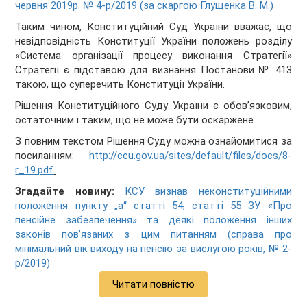
червня 2019р. № 4-p/2019 (за скаргою Глущенка В. М.)
Таким чином, Конституційний Суд України вважає, що
невідповідність Конституції України положень розділу
«Система організації процесу виконання Стратегії»
Стратегії є підставою для визнання Постанови № 413
такою, що суперечить Конституції України.
Рішення Конституційного Суду України є обов’язковим,
остаточним і таким, що не може бути оскаржене
З повним текстом Рішення Суду можна ознайомитися за
посиланням:
http://ccu.gov.ua/sites/default/files/docs/8-
r_19.pdf
.
Згадайте новину:
КСУ визнав неконституційними
положення пункту „а“ статті 54, статті 55 ЗУ «Про
пенсійне забезпечення» та деякі положення інших
законів пов’язаних з цим питанням (справа про
мінімальний вік виходу на пенсію за вислугою років, № 2-
р/2019)
Читати повністю