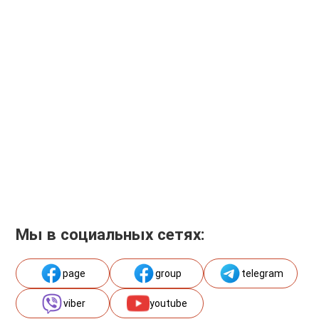
Мы в социальных сетях:
page
group
telegram
viber
youtube