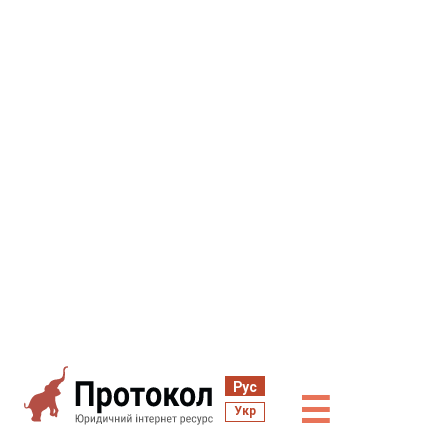
Рус
☰
Укр