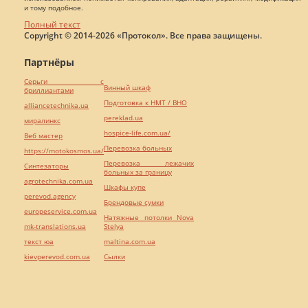
и тому подобное.
Полный текст
Copyright © 2014-2026 «Протокол». Все права защищены.
Партнёры
Серьги с
Винный шкаф
бриллиантами
Подготовка к НМТ / ВНО
alliancetechnika.ua
pereklad.ua
миралинкс
hospice-life.com.ua/
Веб мастер
Перевозка больных
https://motokosmos.ua/
Перевозка лежачих
Синтезаторы
больных за границу
agrotechnika.com.ua
Шкафы купе
perevod.agency
Брендовые сумки
europeservice.com.ua
Натяжные потолки Nova
mk-translations.ua
Stelya
текст юа
maltina.com.ua
kievperevod.com.ua
Cылки