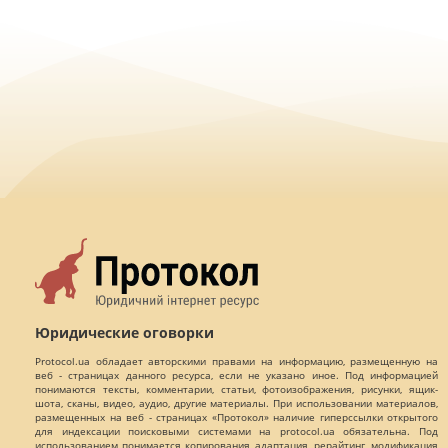
Юридические оговорки
Protocol.ua обладает авторскими правами на информацию, размещенную на
веб - страницах данного ресурса, если не указано иное. Под информацией
понимаются тексты, комментарии, статьи, фотоизображения, рисунки, ящик-
шота, сканы, видео, аудио, другие материалы. При использовании материалов,
размещенных на веб - страницах «Протокол» наличие гиперссылки открытого
для индексации поисковыми системами на protocol.ua обязательна. Под
использованием понимается копирования, адаптация, рерайтинг, модификация