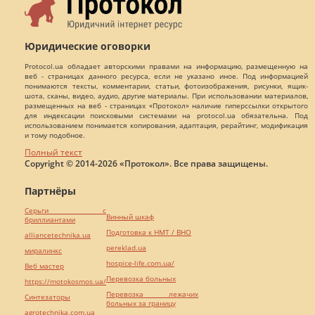
Юридические оговорки
Protocol.ua обладает авторскими правами на информацию, размещенную на
веб - страницах данного ресурса, если не указано иное. Под информацией
понимаются тексты, комментарии, статьи, фотоизображения, рисунки, ящик-
шота, сканы, видео, аудио, другие материалы. При использовании материалов,
размещенных на веб - страницах «Протокол» наличие гиперссылки открытого
для индексации поисковыми системами на protocol.ua обязательна. Под
использованием понимается копирования, адаптация, рерайтинг, модификация
и тому подобное.
Полный текст
Copyright © 2014-2026 «Протокол». Все права защищены.
Партнёры
Серьги с
Винный шкаф
бриллиантами
Подготовка к НМТ / ВНО
alliancetechnika.ua
pereklad.ua
миралинкс
hospice-life.com.ua/
Веб мастер
Перевозка больных
https://motokosmos.ua/
Перевозка лежачих
Синтезаторы
больных за границу
agrotechnika.com.ua