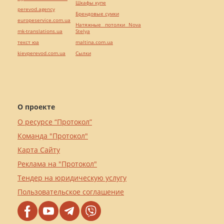
Шкафы купе
perevod.agency
Брендовые сумки
europeservice.com.ua
Натяжные потолки Nova
mk-translations.ua
Stelya
текст юа
maltina.com.ua
kievperevod.com.ua
Cылки
О проекте
О ресурсе “Протокол”
Команда "Протокол"
Карта Сайту
Реклама на "Протокол"
Тендер на юридическую услугу
Пользовательское соглашение