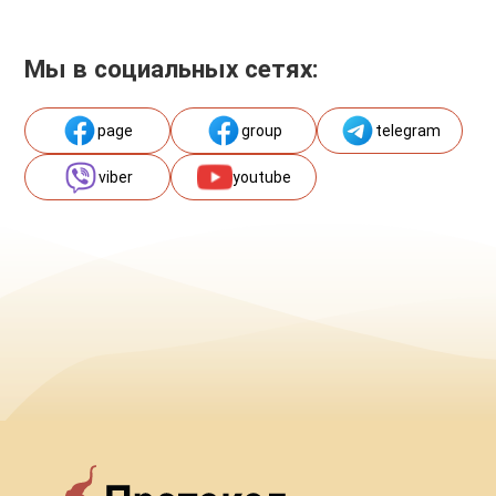
Мы в социальных сетях:
page
group
telegram
viber
youtube