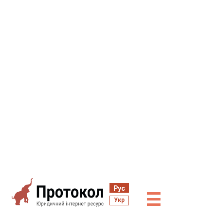
Рус
☰
Укр