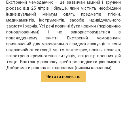
Екстрений чемоданчик – це зазвичай міцний і зручний
рюкзак від 25 літрів і більше, який містить необхідний
індивідуальний мінімум одягу, предметів гігієни,
медикаментів, інструментів, засобів індивідуального
захисту і харчів. Усі речі повинні бути новими (періодично
поновлюваними) і не використовуватися в
повсякденному житті. Екстрений чемоданчик
призначений для максимально швидкої евакуації із зони
надзвичайної ситуації, чи то землетрус, повінь, пожежа,
загострена криміногенна ситуація, епіцентр воєнних дій
тощо. Вантаж у рюкзаку треба розподілити рівномірно.
Добре мати рюкзак із «підвалом» (нижнім клапаном).
Читати повністю