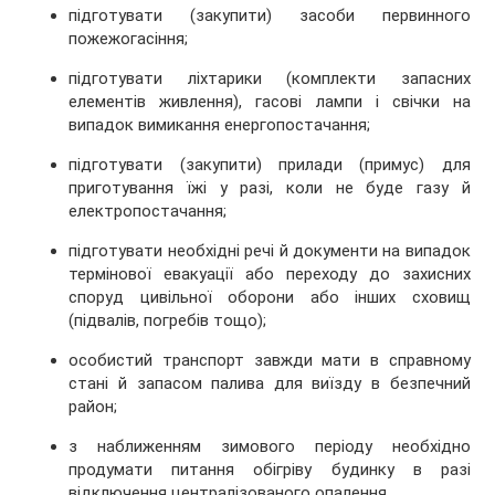
підготувати (закупити) засоби первинного
пожежогасіння;
підготувати ліхтарики (комплекти запасних
елементів живлення), гасові лампи і свічки на
випадок вимикання енергопостачання;
підготувати (закупити) прилади (примус) для
приготування їжі у разі, коли не буде газу й
електропостачання;
підготувати необхідні речі й документи на випадок
термінової евакуації або переходу до захисних
споруд цивільної оборони або інших сховищ
(підвалів, погребів тощо);
особистий транспорт завжди мати в справному
стані й запасом палива для виїзду в безпечний
район;
з наближенням зимового періоду необхідно
продумати питання обігріву будинку в разі
відключення централізованого опалення.