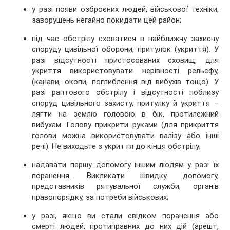
у разі появи озброєних людей, військової техніки,
заворушень негайно покидати цей район;
під час обстрілу сховатися в найближчу захисну
споруду цивільної оборони, притулок (укриття). У
разі відсутності пристосованих сховищ, для
укриття використовувати нерівності рельєфу,
(канави, окопи, поглиблення від вибухів тощо). У
разі раптового обстрілу і відсутності поблизу
споруд цивільного захисту, притулку й укриття –
лягти на землю головою в бік, протилежний
вибухам. Голову прикрити руками (для прикриття
голови можна використовувати валізу або інші
речі). Не виходьте з укриття до кінця обстрілу;
надавати першу допомогу іншим людям у разі їх
поранення. Викликати швидку допомогу,
представників рятувальної служби, органів
правопорядку, за потреби військових;
у разі, якщо ви стали свідком поранення або
смерті людей, протиправних до них дій (арешт,