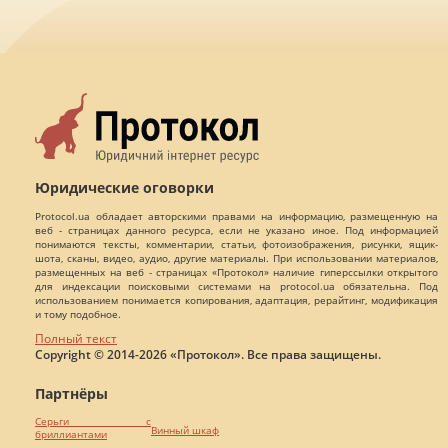
Юридические оговорки
Protocol.ua обладает авторскими правами на информацию, размещенную на
веб - страницах данного ресурса, если не указано иное. Под информацией
понимаются тексты, комментарии, статьи, фотоизображения, рисунки, ящик-
шота, сканы, видео, аудио, другие материалы. При использовании материалов,
размещенных на веб - страницах «Протокол» наличие гиперссылки открытого
для индексации поисковыми системами на protocol.ua обязательна. Под
использованием понимается копирования, адаптация, рерайтинг, модификация
и тому подобное.
Полный текст
Copyright © 2014-2026 «Протокол». Все права защищены.
Партнёры
Серьги с
Винный шкаф
бриллиантами