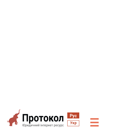
Рус
☰
Укр