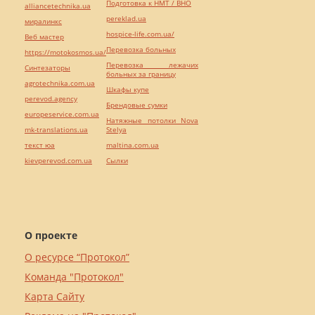
Подготовка к НМТ / ВНО
alliancetechnika.ua
pereklad.ua
миралинкс
hospice-life.com.ua/
Веб мастер
Перевозка больных
https://motokosmos.ua/
Перевозка лежачих
Синтезаторы
больных за границу
agrotechnika.com.ua
Шкафы купе
perevod.agency
Брендовые сумки
europeservice.com.ua
Натяжные потолки Nova
mk-translations.ua
Stelya
текст юа
maltina.com.ua
kievperevod.com.ua
Cылки
О проекте
О ресурсе “Протокол”
Команда "Протокол"
Карта Сайту