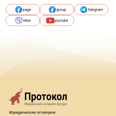
page
group
telegram
viber
youtube
Юридические оговорки