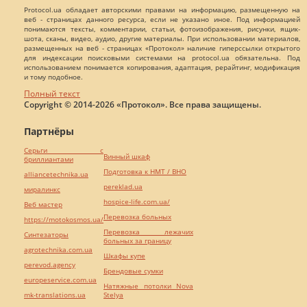
Protocol.ua обладает авторскими правами на информацию, размещенную на
веб - страницах данного ресурса, если не указано иное. Под информацией
понимаются тексты, комментарии, статьи, фотоизображения, рисунки, ящик-
шота, сканы, видео, аудио, другие материалы. При использовании материалов,
размещенных на веб - страницах «Протокол» наличие гиперссылки открытого
для индексации поисковыми системами на protocol.ua обязательна. Под
использованием понимается копирования, адаптация, рерайтинг, модификация
и тому подобное.
Полный текст
Copyright © 2014-2026 «Протокол». Все права защищены.
Партнёры
Серьги с
Винный шкаф
бриллиантами
Подготовка к НМТ / ВНО
alliancetechnika.ua
pereklad.ua
миралинкс
hospice-life.com.ua/
Веб мастер
Перевозка больных
https://motokosmos.ua/
Перевозка лежачих
Синтезаторы
больных за границу
agrotechnika.com.ua
Шкафы купе
perevod.agency
Брендовые сумки
europeservice.com.ua
Натяжные потолки Nova
mk-translations.ua
Stelya