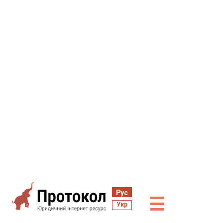
Рус
☰
Укр