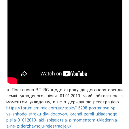
🔸Постанова ВП ВС щодо строку дії договору оренди
землі укладеного після 01.01.2013 який збігається з
моментом укладення, а не з державною реєстрацією -
https://forum.antiraid.com.ua/topic/15298-postanova-vp-
vs-shhodo-stroku-diyi-dogovoru-orendi-zemli-ukladenogo-
pislja-01012013-jakij-zbigajetsja-z-momentom-ukladennja-
a-ne-z-derzhavnoju-rejestracijeju/