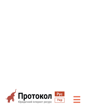
Рус
☰
Укр