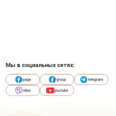
Мы в социальных сетях:
page
group
telegram
viber
youtube