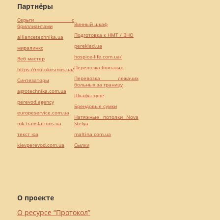
Партнёры
Серьги с
Винный шкаф
бриллиантами
Подготовка к НМТ / ВНО
alliancetechnika.ua
pereklad.ua
миралинкс
hospice-life.com.ua/
Веб мастер
Перевозка больных
https://motokosmos.ua/
Перевозка лежачих
Синтезаторы
больных за границу
agrotechnika.com.ua
Шкафы купе
perevod.agency
Брендовые сумки
europeservice.com.ua
Натяжные потолки Nova
mk-translations.ua
Stelya
текст юа
maltina.com.ua
kievperevod.com.ua
Cылки
О проекте
О ресурсе “Протокол”