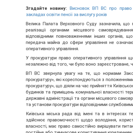
Згадайте новину:
Висновок ВП ВС про право 
закладах освіти пенсії за вислугу років
Велика Палата Верховного Суду зазначила, що 
реалізації органами місцевого самоврядуванн
відповідними повноваженнями інших органів, що 
передача майна до сфери управління не означає
оперативного управління.
У прокуратури право оперативного управління щ
незалежно від того, чи було воно зареєстроване, чи
ВП ВС звернула увагу на те, що нормами Зако
прокуратуру», які кореспондуються з положеннями 
прокуратуру», що діяли на час прийняття Київськ
будинків та приміщень комунальної власності тер
державні адміністрації та органи місцевого самов
та установи прокуратури відповідними службовим
Київська міська рада від імені та в інтересах 
здійснює правомочності щодо володіння, корис
власності, має право самостійно вирішувати пита
постійне або тимчасове користування юридичним т