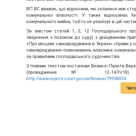
ВП ВС вважає, що відносини, які склалися між ст
комунальної власності. У таких відносинах К
комунального майна, тобто не реалізує в цій части
За змістом статей 1, 2, 12 Господарського про
звернення з позовом до суду) з урахуванням прип
«Про місцеве самоврядування в Україні» справи у 
самоврядування повноважень власника комунальн
за правилами господарського судочинства.
З повним текстом постанови Великої Палати Верхов
(провадження № 12-147гс18) 
http://www.reyestr.court.gov.ua/Review/79958054
.
Чит