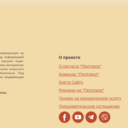
 размещенную на
О проекте
Под информацией
 рисунки, ящик-
ании материалов,
О ресурсе “Протокол”
сылки открытого
язательна. Под
Команда "Протокол"
нг, модификация
Карта Сайту
Реклама на "Протокол"
ены.
Тендер на юридическую услугу
Пользовательское соглашение