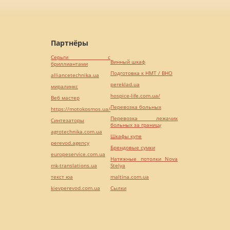
Партнёры
Серьги с
Винный шкаф
бриллиантами
Подготовка к НМТ / ВНО
alliancetechnika.ua
pereklad.ua
миралинкс
hospice-life.com.ua/
Веб мастер
Перевозка больных
https://motokosmos.ua/
Перевозка лежачих
Синтезаторы
больных за границу
agrotechnika.com.ua
Шкафы купе
perevod.agency
Брендовые сумки
europeservice.com.ua
Натяжные потолки Nova
mk-translations.ua
Stelya
текст юа
maltina.com.ua
kievperevod.com.ua
Cылки