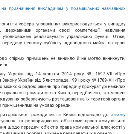
на призначення викладачам у позашкільних навчальних
поняття «сфера управління» використовується у випадку
я, державними органами своєї компетенції, наділення
уповноважені реалізовувати управлінські функції. Отже,
 передачу певному суб’єкту відповідного майна на праві
одо спірних приміщень не виникло й не могло виникнути,
 ні.
ну України від 14 жовтня 2014 року № 1697-VII «Про
Закону України від 5 листопада 1991 року № 1789-XII «Про
ою міською радою рішень про передачу прокуратурі нежилих
иторіальної громади міста Києва, передбачено, що місцеві
рядування забезпечують розташовані на їх території органи
и приміщеннями на умовах оренди.
територіальної громади міста Києва відповідно до
закону
тування та розпорядження об’єктами права комунальної
ння щодо передачі об’єктів права комунальної власності у
а фізичним особам, зокрема передавати їх в оренду.