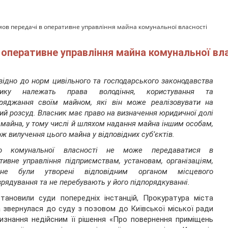
ов передачі в оперативне управління майна комунальної власності
 оперативне управління майна комунальної вл
відно до норм цивільного та господарського законодавства
нику належать права володіння, користування та
ряджання своїм майном, які він може реалізовувати на
ий розсуд. Власник має право на визначення юридичної долі
 майна, у тому числі й шляхом надання майна іншим особам,
ож вилучення цього майна у відповідних суб’єктів.
о комунальної власності не може передаватися в
тивне управління підприємствам, установам, організаціям,
не були утворені відповідним органом місцевого
рядування та не перебувають у його підпорядкуванні.
тановили суди попередніх інстанцій, Прокуратура міста
 звернулася до суду з позовом до Київської міської ради
изнання недійсним її рішення «Про повернення приміщень