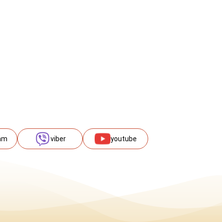
am
viber
youtube