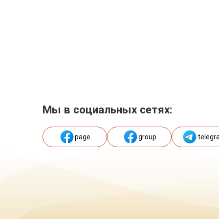
Мы в социальных сетях:
page
group
telegr