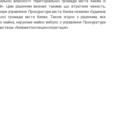
альної власності територіальної громади міста Києва із
ій». Цим рішенням визнані такими, що втратили чинність,
фери управління Прокуратури міста Києва нежилих будинків
ьної громади міста Києва. Також згідно з рішенням, яке
го майна, нерухоме майно вибуло з управління Прокуратури
ємством «Київжитлоспецексплуатація».