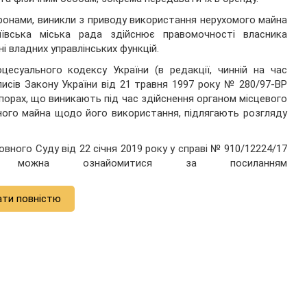
оронами, виникли з приводу використання нерухомого майна
иївська міська рада здійснює правомочності власника
ні владних управлінських функцій.
цесуального кодексу України (в редакції, чинній на час
исів Закону України від 21 травня 1997 року № 280/97-ВР
спорах, що виникають під час здійснення органом місцевого
ого майна щодо його використання, підлягають розгляду
ного Суду від 22 січня 2019 року у справі № 910/12224/17
можна ознайомитися за посиланням
ати повністю