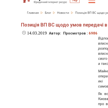
☰
Укр
Главная
Блог
Новости
Позиція ВП ВС щодо ум
Позиція ВП ВС щодо умов передачі в
14.03.2019
Автор:
Просмотров :
6986
Відпо
влас
розпо
власн
свого
а так
Майн
опера
які 
самов
Як вс
Києва
про в