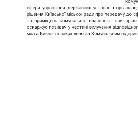
комун
сфери управління державних установ і організац
рішення Київської міської ради про передачу до с
та приміщень комунальної власності територіал
оскаржує позивач у частині вилучення відповідно
міста Києва та закріплено за Комунальним підпри