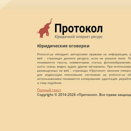
Юридические оговорки
Protocol.ua обладает авторскими правами на информацию,
веб - страницах данного ресурса, если не указано иное. 
понимаются тексты, комментарии, статьи, фотоизображения,
шота, сканы, видео, аудио, другие материалы. При использов
размещенных на веб - страницах «Протокол» наличие гиперс
для индексации поисковыми системами на protocol.ua об
использованием понимается копирования, адаптация, рерайти
и тому подобное.
Полный текст
Copyright © 2014-2026 «Протокол». Все права защищ