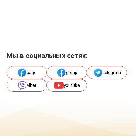
Мы в социальных сетях:
page
group
telegram
viber
youtube