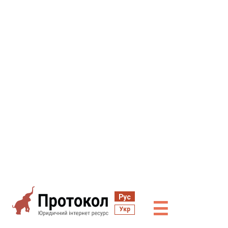
Рус
☰
Укр