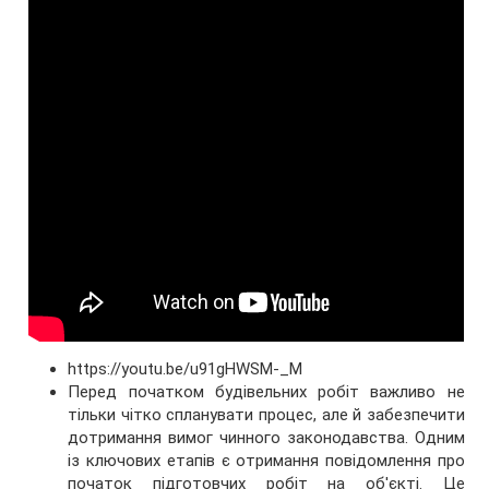
https://youtu.be/u91gHWSM-_M
Перед початком будівельних робіт важливо не
тільки чітко спланувати процес, але й забезпечити
дотримання вимог чинного законодавства. Одним
із ключових етапів є отримання повідомлення про
початок підготовчих робіт на об'єкті. Це