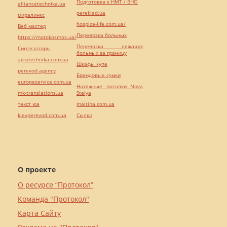
Подготовка к НМТ / ВНО
alliancetechnika.ua
pereklad.ua
миралинкс
hospice-life.com.ua/
Веб мастер
Перевозка больных
https://motokosmos.ua/
Перевозка лежачих
Синтезаторы
больных за границу
agrotechnika.com.ua
Шкафы купе
perevod.agency
Брендовые сумки
europeservice.com.ua
Натяжные потолки Nova
mk-translations.ua
Stelya
текст юа
maltina.com.ua
kievperevod.com.ua
Cылки
О проекте
О ресурсе “Протокол”
Команда "Протокол"
Карта Сайту