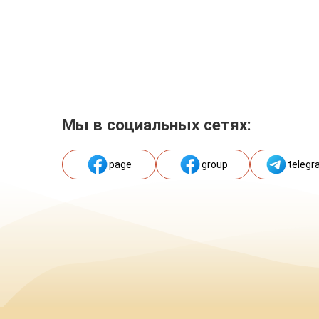
Мы в социальных сетях:
page
group
telegr