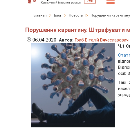
☰
Укр
Главная
Блог
Новости
Порушення карантину.
Порушення карантину. Штрафувати мо
06.04.2020
Автор:
Гриб Віталій Вячеславович
Ч.1 
Ста
відпо
Відпо
осіб 3
Такі 
насе
упрод