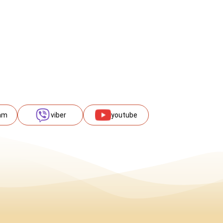
am
viber
youtube