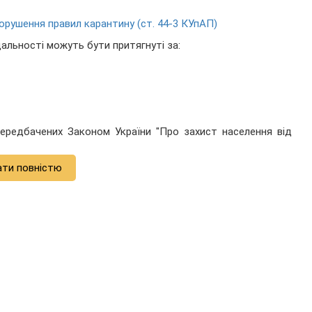
орушення правил карантину (ст. 44-3 КУпАП)
дальності можуть бути притягнуті за:
передбачених Законом України "Про захист населення від
ати повністю