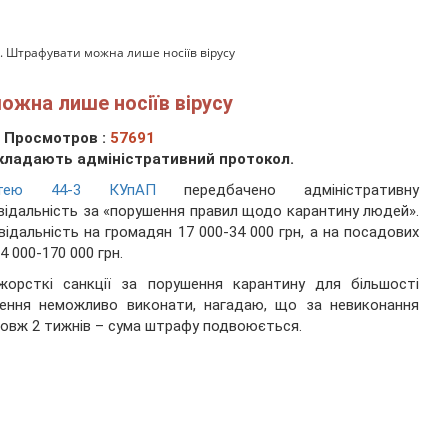
 Штрафувати можна лише носіїв вірусу
жна лише носіїв вірусу
Просмотров :
57691
Складають адміністративний протокол.
ттею 44-3 КУпАП
передбачено адміністративну
відальність за «порушення правил щодо карантину людей».
відальність на громадян 17 000-34 000 грн, а на посадових
4 000-170 000 грн.
жорсткі санкції за порушення карантину для більшості
лення неможливо виконати, нагадаю, що за невиконання
овж 2 тижнів – сума штрафу подвоюється.