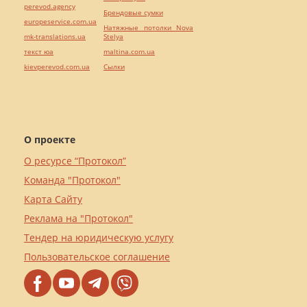
perevod.agency
Брендовые сумки
europeservice.com.ua
Натяжные потолки Nova
mk-translations.ua
Stelya
текст юа
maltina.com.ua
kievperevod.com.ua
Cылки
О проекте
О ресурсе “Протокол”
Команда "Протокол"
Карта Сайту
Реклама на "Протокол"
Тендер на юридическую услугу
Пользовательское соглашение