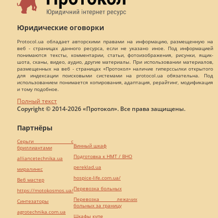
Юридические оговорки
Protocol.ua обладает авторскими правами на информацию, размещенную на
веб - страницах данного ресурса, если не указано иное. Под информацией
понимаются тексты, комментарии, статьи, фотоизображения, рисунки, ящик-
шота, сканы, видео, аудио, другие материалы. При использовании материалов,
размещенных на веб - страницах «Протокол» наличие гиперссылки открытого
для индексации поисковыми системами на protocol.ua обязательна. Под
использованием понимается копирования, адаптация, рерайтинг, модификация
и тому подобное.
Полный текст
Copyright © 2014-2026 «Протокол». Все права защищены.
Партнёры
Серьги с
Винный шкаф
бриллиантами
Подготовка к НМТ / ВНО
alliancetechnika.ua
pereklad.ua
миралинкс
hospice-life.com.ua/
Веб мастер
Перевозка больных
https://motokosmos.ua/
Перевозка лежачих
Синтезаторы
больных за границу
agrotechnika.com.ua
Шкафы купе