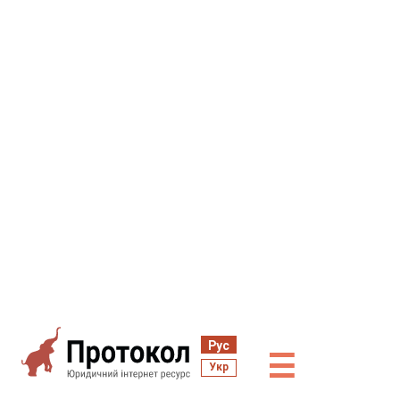
Рус
☰
Укр