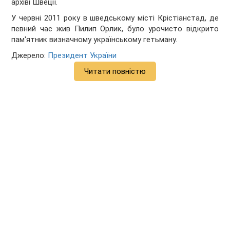
архіві Швеції.
У червні 2011 року в шведському місті Крістіанстад, де
певний час жив Пилип Орлик, було урочисто відкрито
пам'ятник визначному українському гетьману.
Джерело:
Президент України
Читати повністю