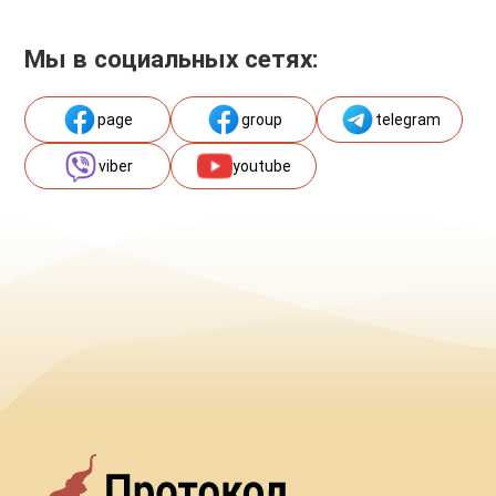
Мы в социальных сетях:
page
group
telegram
viber
youtube