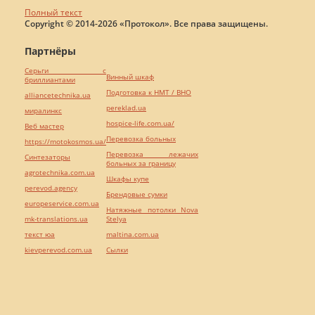
Полный текст
Copyright © 2014-2026 «Протокол». Все права защищены.
Партнёры
Серьги с
Винный шкаф
бриллиантами
Подготовка к НМТ / ВНО
alliancetechnika.ua
pereklad.ua
миралинкс
hospice-life.com.ua/
Веб мастер
Перевозка больных
https://motokosmos.ua/
Перевозка лежачих
Синтезаторы
больных за границу
agrotechnika.com.ua
Шкафы купе
perevod.agency
Брендовые сумки
europeservice.com.ua
Натяжные потолки Nova
mk-translations.ua
Stelya
текст юа
maltina.com.ua
kievperevod.com.ua
Cылки