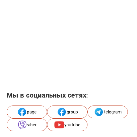
Мы в социальных сетях:
page
group
telegram
viber
youtube