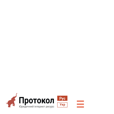
Рус
☰
Укр