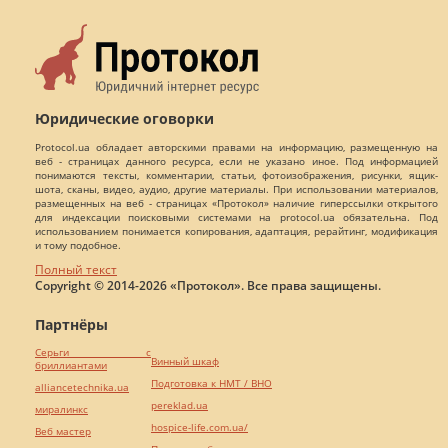
Юридические оговорки
Protocol.ua обладает авторскими правами на информацию, размещенную на
веб - страницах данного ресурса, если не указано иное. Под информацией
понимаются тексты, комментарии, статьи, фотоизображения, рисунки, ящик-
шота, сканы, видео, аудио, другие материалы. При использовании материалов,
размещенных на веб - страницах «Протокол» наличие гиперссылки открытого
для индексации поисковыми системами на protocol.ua обязательна. Под
использованием понимается копирования, адаптация, рерайтинг, модификация
и тому подобное.
Полный текст
Copyright © 2014-2026 «Протокол». Все права защищены.
Партнёры
Серьги с
Винный шкаф
бриллиантами
Подготовка к НМТ / ВНО
alliancetechnika.ua
pereklad.ua
миралинкс
hospice-life.com.ua/
Веб мастер