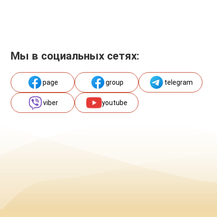
Мы в социальных сетях:
page
group
telegram
viber
youtube