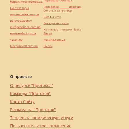
Перевозка больных
https://motokosmos.ua/
Перевозка лежачих
Синтезаторы
больных за границу
agrotechnika.com.ua
Шкафы купе
perevod.agency
Брендовые сумки
europeservice.com.ua
Натяжные потолки Nova
mk-translations.ua
Stelya
текст юа
maltina.com.ua
kievperevod.com.ua
Cылки
О проекте
О ресурсе “Протокол”
Команда "Протокол"
Карта Сайту
Реклама на "Протокол"
Тендер на юридическую услугу
Пользовательское соглашение