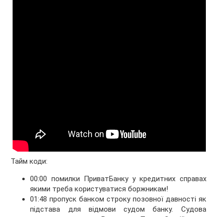
Тайм коди:
00:00 помилки ПриватБанку у кредитних справах
якими треба користуватися боржникам!
01:48 пропуск банком строку позовної давності як
підстава для відмови судом банку. Судова