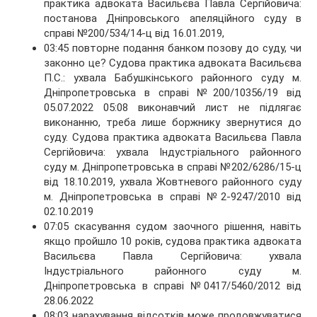
практика адвоката Васильєва Павла Сергійовича:
постанова Дніпровського апеляційного суду в
справі №200/534/14-ц від 16.01.2019,
03:45 повторне подання банком позову до суду, чи
законно це? Судова практика адвоката Васильєва
П.С.: ухвала Бабушкінського районного суду м.
Дніпропетровська в справі №200/10356/19 від
05.07.2022 05:08 виконавчий лист не підлягає
виконанню, треба лише боржнику звернутися до
суду. Судова практика адвоката Васильєва Павла
Сергійовича: ухвала Індустріального районного
суду м. Дніпропетровська в справі №202/6286/15-ц
від 18.10.2019, ухвала Жовтневого районного суду
м. Дніпропетровська в справі №2-9247/2010 від
02.10.2019
07:05 скасування судом заочного рішення, навіть
якщо пройшло 10 років, судова практика адвоката
Васильєва Павла Сергійовича: ухвала
Індустріального районного суду м.
Дніпропетровська в справі №0417/5460/2012 від
28.06.2022
08:03 нарахування відсотків може продовжуватися