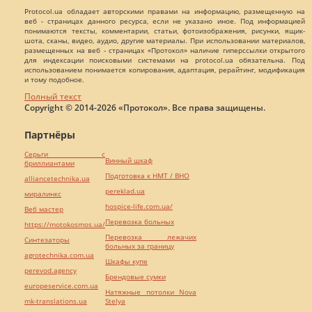
Protocol.ua обладает авторскими правами на информацию, размещенную на
веб - страницах данного ресурса, если не указано иное. Под информацией
понимаются тексты, комментарии, статьи, фотоизображения, рисунки, ящик-
шота, сканы, видео, аудио, другие материалы. При использовании материалов,
размещенных на веб - страницах «Протокол» наличие гиперссылки открытого
для индексации поисковыми системами на protocol.ua обязательна. Под
использованием понимается копирования, адаптация, рерайтинг, модификация
и тому подобное.
Полный текст
Copyright © 2014-2026 «Протокол». Все права защищены.
Партнёры
Серьги с
Винный шкаф
бриллиантами
Подготовка к НМТ / ВНО
alliancetechnika.ua
pereklad.ua
миралинкс
hospice-life.com.ua/
Веб мастер
Перевозка больных
https://motokosmos.ua/
Перевозка лежачих
Синтезаторы
больных за границу
agrotechnika.com.ua
Шкафы купе
perevod.agency
Брендовые сумки
europeservice.com.ua
Натяжные потолки Nova
mk-translations.ua
Stelya