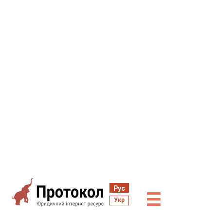
Рус
☰
Укр