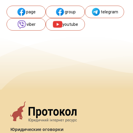
page
group
telegram
viber
youtube
Юридические оговорки