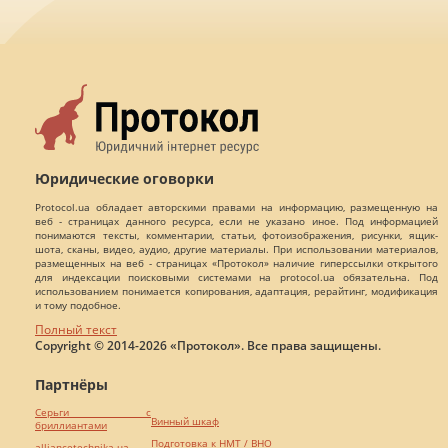
Юридические оговорки
Protocol.ua обладает авторскими правами на информацию, размещенную на
веб - страницах данного ресурса, если не указано иное. Под информацией
понимаются тексты, комментарии, статьи, фотоизображения, рисунки, ящик-
шота, сканы, видео, аудио, другие материалы. При использовании материалов,
размещенных на веб - страницах «Протокол» наличие гиперссылки открытого
для индексации поисковыми системами на protocol.ua обязательна. Под
использованием понимается копирования, адаптация, рерайтинг, модификация
и тому подобное.
Полный текст
Copyright © 2014-2026 «Протокол». Все права защищены.
Партнёры
Серьги с
Винный шкаф
бриллиантами
Подготовка к НМТ / ВНО
alliancetechnika.ua