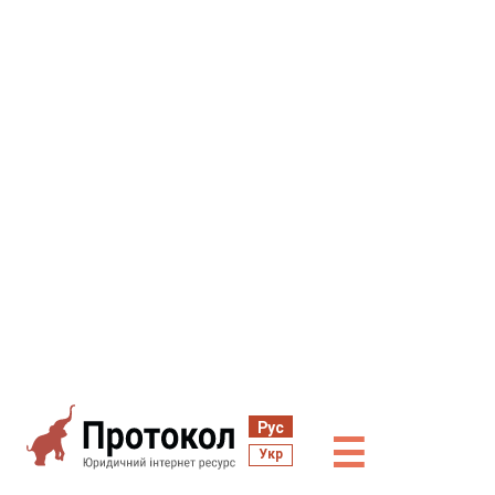
Рус
☰
Укр