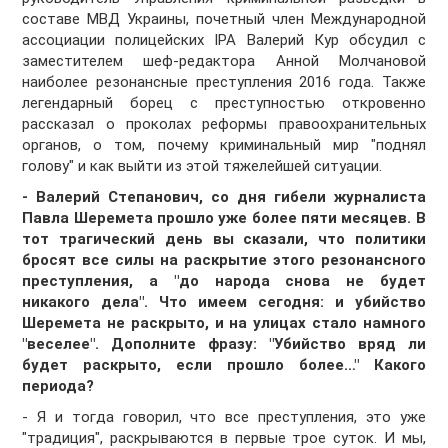
составе МВД Украины, почетный член Международной
ассоциации полицейских IPA Валерий Кур обсудил с
заместителем шеф-редактора Анной Молчановой
наиболее резонансные преступления 2016 года. Также
легендарный борец с преступностью откровенно
рассказал о проколах реформы правоохранительных
органов, о том, почему криминальный мир "поднял
голову" и как выйти из этой тяжелейшей ситуации.
- Валерий Степанович, со дня гибели журналиста
Павла Шеремета прошло уже более пяти месяцев. В
тот трагический день вы сказали, что политики
бросят все силы на раскрытие этого резонансного
преступления, а "до народа снова не будет
никакого дела". Что имеем сегодня: и убийство
Шеремета не раскрыто, и на улицах стало намного
"веселее". Дополните фразу: "Убийство вряд ли
будет раскрыто, если прошло более…" Какого
периода?
- Я и тогда говорил, что все преступления, это уже
"традиция", раскрываются в первые трое суток. И мы,