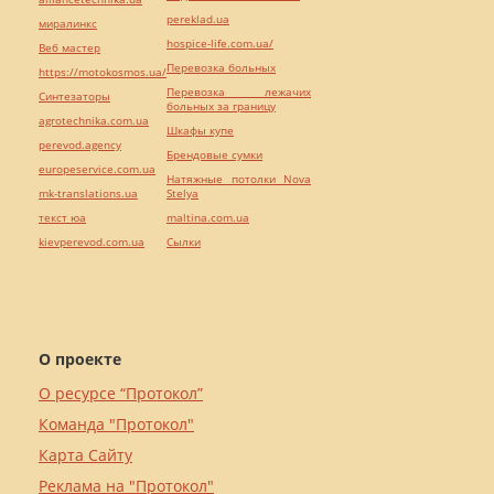
pereklad.ua
миралинкс
hospice-life.com.ua/
Веб мастер
Перевозка больных
https://motokosmos.ua/
Перевозка лежачих
Синтезаторы
больных за границу
agrotechnika.com.ua
Шкафы купе
perevod.agency
Брендовые сумки
europeservice.com.ua
Натяжные потолки Nova
mk-translations.ua
Stelya
текст юа
maltina.com.ua
kievperevod.com.ua
Cылки
О проекте
О ресурсе “Протокол”
Команда "Протокол"
Карта Сайту
Реклама на "Протокол"