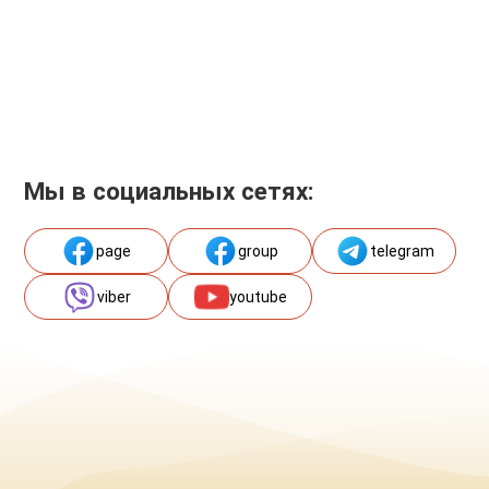
Мы в социальных сетях:
page
group
telegram
viber
youtube