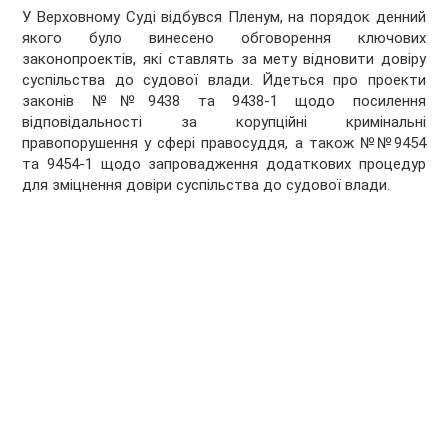
У Верховному Суді відбувся Пленум, на порядок денний
якого було винесено обговорення ключових
законопроектів, які ставлять за мету відновити довіру
суспільства до судової влади. Йдеться про проекти
законів №№9438 та 9438-1 щодо посилення
відповідальності за корупційні кримінальні
правопорушення у сфері правосуддя, а також №№9454
та 9454-1 щодо запровадження додаткових процедур
для зміцнення довіри суспільства до судової влади.