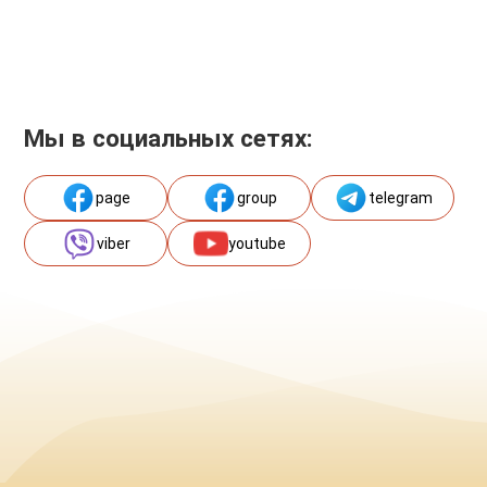
Мы в социальных сетях:
page
group
telegram
viber
youtube