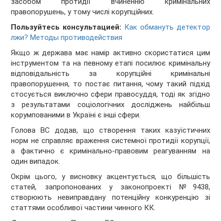
засобом протидії вчиненню кримінальних
правопорушень, у тому числі корупційних.
Пользуйтесь консультацией:
Как обмануть детектор
лжи? Методы противодействия
Якщо ж держава має намір активно скористатися цим
інструментом та на певному етапі посилює кримінальну
відповідальність за корупційні кримінальні
правопорушення, то постає питання, чому такий підхід
стосується виключно сфери правосуддя, тоді як згідно
з результатами соціологічних досліджень найбільш
корумпованими в Україні є інші сфери.
Голова ВС додав, що створення таких казуїстичних
норм не справляє враження системної протидії корупції,
а фактично є кримінально-правовим реагуванням на
один випадок.
Окрім цього, у висновку акцентується, що більшість
статей, запропонованих у законопроекті №9438,
створюють невиправдану потенційну конкуренцію зі
статтями особливої частини чинного КК.