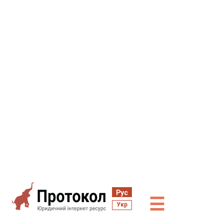
Рус
☰
Укр