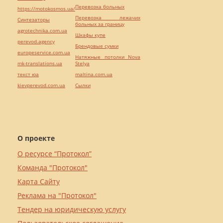
Перевозка больных
https://motokosmos.ua/
Перевозка лежачих
Синтезаторы
больных за границу
agrotechnika.com.ua
Шкафы купе
perevod.agency
Брендовые сумки
europeservice.com.ua
Натяжные потолки Nova
mk-translations.ua
Stelya
текст юа
maltina.com.ua
kievperevod.com.ua
Cылки
О проекте
О ресурсе “Протокол”
Команда "Протокол"
Карта Сайту
Реклама на "Протокол"
Тендер на юридическую услугу