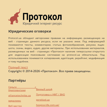
Юридические оговорки
Protocol.ua обладает авторскими правами на информацию, размещенную на
веб - страницах данного ресурса, если не указано иное. Под информацией
понимаются тексты, комментарии, статьи, фотоизображения, рисунки, ящик-
шота, сканы, видео, аудио, другие материалы. При использовании материалов,
размещенных на веб - страницах «Протокол» наличие гиперссылки открытого
для индексации поисковыми системами на protocol.ua обязательна. Под
использованием понимается копирования, адаптация, рерайтинг, модификация
и тому подобное.
Полный текст
Copyright © 2014-2026 «Протокол». Все права защищены.
Партнёры
Серьги с
Винный шкаф
бриллиантами
Подготовка к НМТ / ВНО
alliancetechnika.ua
pereklad.ua
миралинкс
hospice-life.com.ua/
Веб мастер