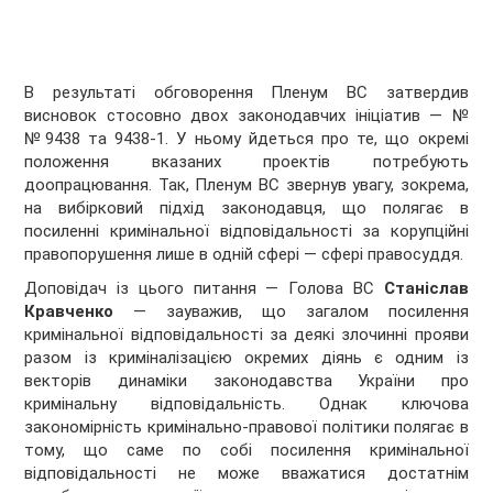
В результаті обговорення Пленум ВС затвердив
висновок стосовно двох законодавчих ініціатив — №
№9438 та 9438-1. У ньому йдеться про те, що окремі
положення вказаних проектів потребують
доопрацювання. Так, Пленум ВС звернув увагу, зокрема,
на вибірковий підхід законодавця, що полягає в
посиленні кримінальної відповідальності за корупційні
правопорушення лише в одній сфері — сфері правосуддя.
Доповідач із цього питання — Голова ВС
Станіслав
Кравченко
— зауважив, що загалом посилення
кримінальної відповідальності за деякі злочинні прояви
разом із криміналізацією окремих діянь є одним із
векторів динаміки законодавства України про
кримінальну відповідальність. Однак ключова
закономірність кримінально-правової політики полягає в
тому, що саме по собі посилення кримінальної
відповідальності не може вважатися достатнім