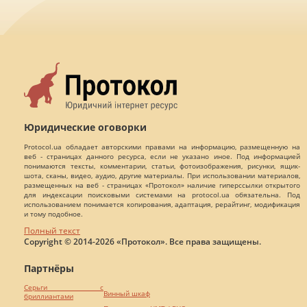
Юридические оговорки
Protocol.ua обладает авторскими правами на информацию, размещенную на
веб - страницах данного ресурса, если не указано иное. Под информацией
понимаются тексты, комментарии, статьи, фотоизображения, рисунки, ящик-
шота, сканы, видео, аудио, другие материалы. При использовании материалов,
размещенных на веб - страницах «Протокол» наличие гиперссылки открытого
для индексации поисковыми системами на protocol.ua обязательна. Под
использованием понимается копирования, адаптация, рерайтинг, модификация
и тому подобное.
Полный текст
Copyright © 2014-2026 «Протокол». Все права защищены.
Партнёры
Серьги с
Винный шкаф
бриллиантами