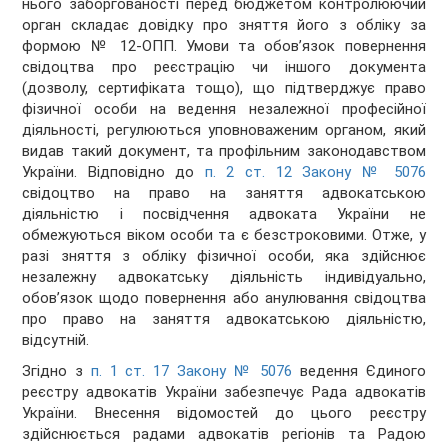
нього заборгованості перед бюджетом контролюючий
орган складає довідку про зняття його з обліку за
формою № 12-ОПП. Умови та обов’язок повернення
свідоцтва про реєстрацію чи іншого документа
(дозволу, сертифіката тощо), що підтверджує право
фізичної особи на ведення незалежної професійної
діяльності, регулюються уповноваженим органом, який
видав такий документ, та профільним законодавством
України. Відповідно до
п. 2 ст. 12 Закону № 5076
свідоцтво на право на заняття адвокатською
діяльністю і посвідчення адвоката України не
обмежуються віком особи та є безстроковими. Отже, у
разі зняття з обліку фізичної особи, яка здійснює
незалежну адвокатську діяльність індивідуально,
обов’язок щодо повернення або анулювання свідоцтва
про право на заняття адвокатською діяльністю,
відсутній.
Згідно з
п. 1 ст. 17 Закону № 5076
ведення Єдиного
реєстру адвокатів України забезпечує Рада адвокатів
України. Внесення відомостей до цього реєстру
здійснюється радами адвокатів регіонів та Радою