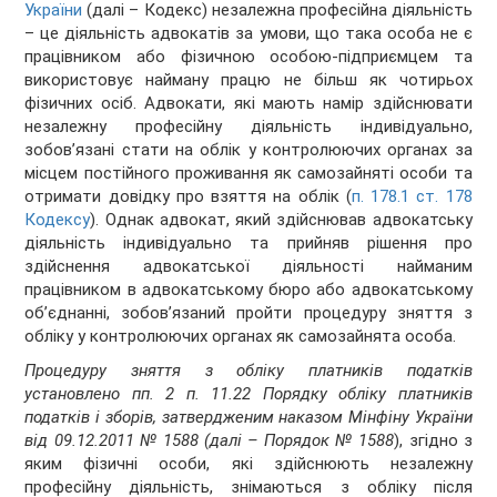
України
(далі – Кодекс) незалежна професійна діяльність
– це діяльність адвокатів за умови, що така особа не є
працівником або фізичною особою-підприємцем та
використовує найману працю не більш як чотирьох
фізичних осіб. Адвокати, які мають намір здійснювати
незалежну професійну діяльність індивідуально,
зобов’язані стати на облік у контролюючих органах за
місцем постійного проживання як самозайняті особи та
отримати довідку про взяття на облік (
п. 178.1 ст. 178
Кодексу
). Однак адвокат, який здійснював адвокатську
діяльність індивідуально та прийняв рішення про
здійснення адвокатської діяльності найманим
працівником в адвокатському бюро або адвокатському
об’єднанні, зобов’язаний пройти процедуру зняття з
обліку у контролюючих органах як самозайнята особа.
Процедуру зняття з обліку платників податків
установлено пп. 2 п. 11.22 Порядку обліку платників
податків і зборів, затвердженим наказом Мінфіну України
від 09.12.2011 № 1588 (далі – Порядок № 1588
), згідно з
яким фізичні особи, які здійснюють незалежну
професійну діяльність, знімаються з обліку після