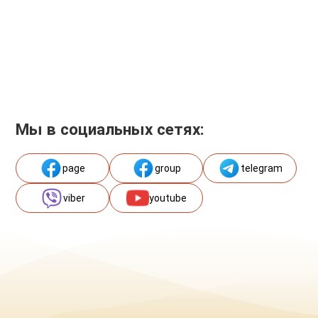
Мы в социальных сетях:
page
group
telegram
viber
youtube