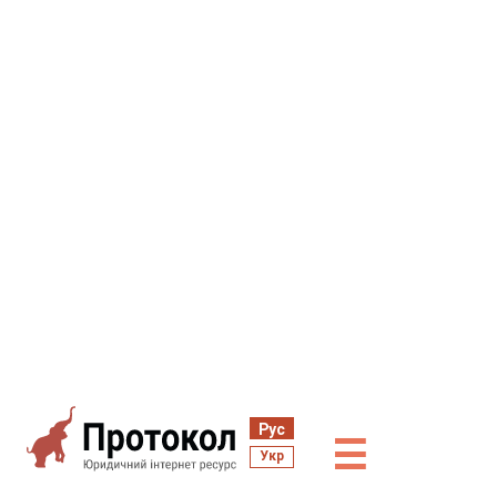
Рус
☰
Укр