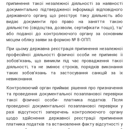
припинення такої незалежної діяльності за наявності
документально підтвердженої інформації відповідного
державного органу, що реєструє таку діяльність або
видає документи про право на заняття такою
діяльністю (свідоцтва, дозволи, сертифікати тощо), та/
або поданої до контролюючого органу за основним
місцем обліку заяви за формою № 8-ОПП.
При цьому державна реєстрація припинення незалежної
професійної діяльності фізичної особи не припиняє її
зобов’язань, що виникли під час провадження такої
діяльності, та не змінює строків, порядків виконання
таких зобов’язань та застосування санкцій за їх
невиконання.
Контролюючий орган приймає рішення про призначення
та проведення документальної позапланової перевірки
такої фізичної особи- платника податків. Після
проведеної документальної позапланової перевірки у
разі відсутності заперечень контролюючого органу
щодо здійснення державної реєстрації припинення
платника податків та встановлення факту відсутності у