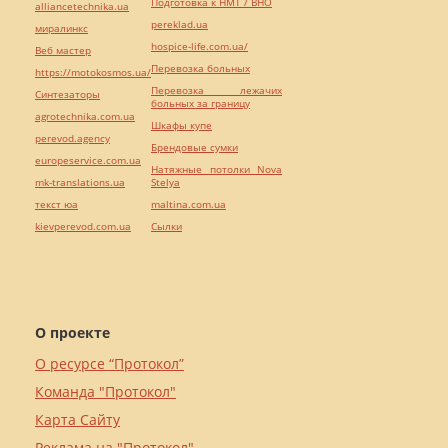
Подготовка к НМТ / ВНО
alliancetechnika.ua
pereklad.ua
миралинкс
hospice-life.com.ua/
Веб мастер
Перевозка больных
https://motokosmos.ua/
Перевозка лежачих
Синтезаторы
больных за границу
agrotechnika.com.ua
Шкафы купе
perevod.agency
Брендовые сумки
europeservice.com.ua
Натяжные потолки Nova
mk-translations.ua
Stelya
текст юа
maltina.com.ua
kievperevod.com.ua
Cылки
О проекте
О ресурсе “Протокол”
Команда "Протокол"
Карта Сайту
Реклама на "Протокол"