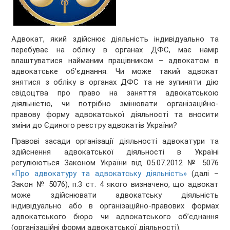
Адвокат, який здійснює діяльність індивідуально та
перебуває на обліку в органах ДФС, має намір
влаштуватися найманим працівником – адвокатом в
адвокатське об’єднання. Чи може такий адвокат
знятися з обліку в органах ДФС та не зупиняти дію
свідоцтва про право на заняття адвокатською
діяльністю, чи потрібно змінювати організаційно-
правову форму адвокатської діяльності та вносити
зміни до Єдиного реєстру адвокатів України?
Правові засади організації діяльності адвокатури та
здійснення адвокатської діяльності в Україні
регулюються Законом України від 05.07.2012 № 5076
«Про адвокатуру та адвокатську діяльність»
(далі –
Закон № 5076), п.3 ст. 4 якого визначено, що адвокат
може здійснювати адвокатську діяльність
індивідуально або в організаційно-правових формах
адвокатського бюро чи адвокатського об’єднання
(організаційні форми адвокатської діяльності).